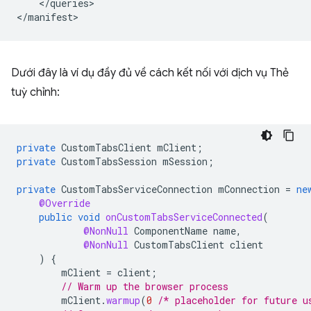
</queries>

Dưới đây là ví dụ đầy đủ về cách kết nối với dịch vụ Thẻ
tuỳ chỉnh:
private
CustomTabsClient
mClient
;
private
CustomTabsSession
mSession
;
private
CustomTabsServiceConnection
mConnection
=
ne
@Override
public
void
onCustomTabsServiceConnected
(
@NonNull
ComponentName
name
,
@NonNull
CustomTabsClient
client
)
{
mClient
=
client
;
// Warm up the browser process
mClient
.
warmup
(
0
/* placeholder for future u