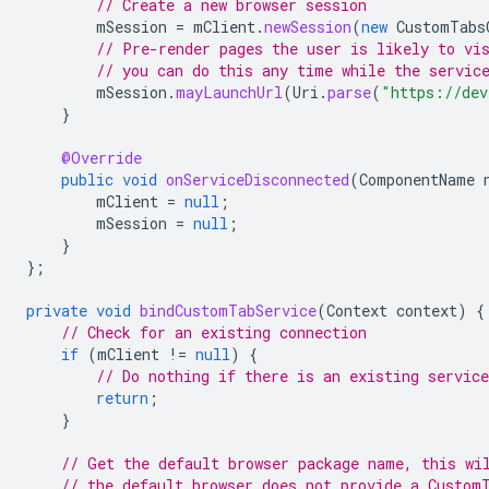
// Create a new browser session
mSession
=
mClient
.
newSession
(
new
CustomTabs
// Pre-render pages the user is likely to vi
// you can do this any time while the servic
mSession
.
mayLaunchUrl
(
Uri
.
parse
(
"https://dev
}
@Override
public
void
onServiceDisconnected
(
ComponentName
mClient
=
null
;
mSession
=
null
;
}
};
private
void
bindCustomTabService
(
Context
context
)
{
// Check for an existing connection
if
(
mClient
!=
null
)
{
// Do nothing if there is an existing service
return
;
}
// Get the default browser package name, this wi
// the default browser does not provide a Custom