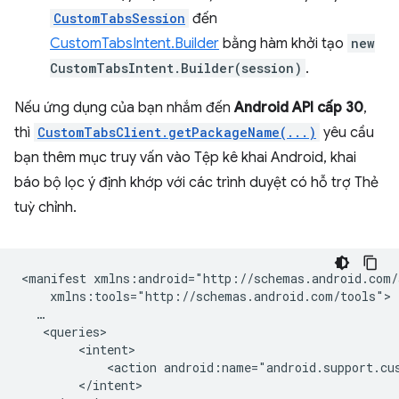
CustomTabsSession
đến
CustomTabsIntent.Builder
bằng hàm khởi tạo
new
CustomTabsIntent.Builder(session)
.
Nếu ứng dụng của bạn nhắm đến
Android API cấp 30
,
thì
CustomTabsClient.getPackageName(...)
yêu cầu
bạn thêm mục truy vấn vào Tệp kê khai Android, khai
báo bộ lọc ý định khớp với các trình duyệt có hỗ trợ Thẻ
tuỳ chỉnh.
<manifest
<action
android:name="android.support.cu