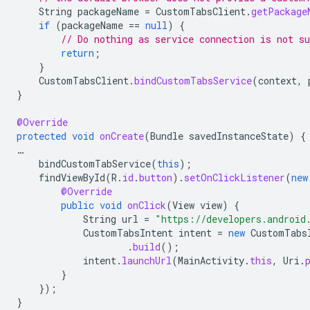
String
packageName
=
CustomTabsClient
.
getPackage
if
(
packageName
==
null
)
{
// Do nothing as service connection is not su
return
;
}
CustomTabsClient
.
bindCustomTabsService
(
context
,
}
@Override
protected
void
onCreate
(
Bundle
savedInstanceState
)
{
…
bindCustomTabService
(
this
);
findViewById
(
R
.
id
.
button
).
setOnClickListener
(
new
@Override
public
void
onClick
(
View
view
)
{
String
url
=
"https://developers.android
CustomTabsIntent
intent
=
new
CustomTabs
.
build
();
intent
.
launchUrl
(
MainActivity
.
this
,
Uri
.
}
});
}