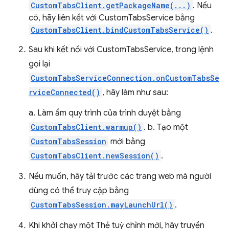
CustomTabsClient.getPackageName(...)
. Nếu
có, hãy liên kết với CustomTabsService bằng
CustomTabsClient.bindCustomTabsService()
.
Sau khi kết nối với CustomTabsService, trong lệnh
gọi lại
CustomTabsServiceConnection.onCustomTabsSe
rviceConnected()
, hãy làm như sau:
a. Làm ấm quy trình của trình duyệt bằng
CustomTabsClient.warmup()
. b. Tạo một
CustomTabsSession
mới bằng
CustomTabsClient.newSession()
.
Nếu muốn, hãy tải trước các trang web mà người
dùng có thể truy cập bằng
CustomTabsSession.mayLaunchUrl()
.
Khi khởi chạy một Thẻ tuỳ chỉnh mới, hãy truyền