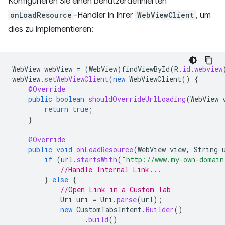
Konfigurieren Sie einen benutzerdefinierten
onLoadResource
-Handler in Ihrer
WebViewClient
, um
dies zu implementieren:
WebView
webView
=
(
WebView
)
findViewById
(
R
.
id
.
webview
webView
.
setWebViewClient
(
new
WebViewClient
()
{
@Override
public
boolean
shouldOverrideUrlLoading
(
WebView
return
true
;
}
@Override
public
void
onLoadResource
(
WebView
view
,
String
if
(
url
.
startsWith
(
"http://www.my-own-domain
//Handle Internal Link...
}
else
{
//Open Link in a Custom Tab
Uri
uri
=
Uri
.
parse
(
url
);
new
CustomTabsIntent
.
Builder
()
.
build
()