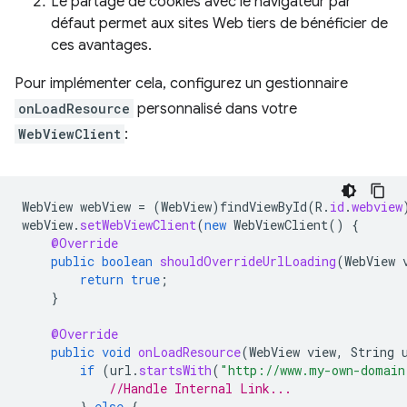
Le partage de cookies avec le navigateur par
défaut permet aux sites Web tiers de bénéficier de
ces avantages.
Pour implémenter cela, configurez un gestionnaire
onLoadResource
personnalisé dans votre
WebViewClient
:
WebView
webView
=
(
WebView
)
findViewById
(
R
.
id
.
webview
webView
.
setWebViewClient
(
new
WebViewClient
()
{
@Override
public
boolean
shouldOverrideUrlLoading
(
WebView
return
true
;
}
@Override
public
void
onLoadResource
(
WebView
view
,
String
if
(
url
.
startsWith
(
"http://www.my-own-domain
//Handle Internal Link...
}
else
{