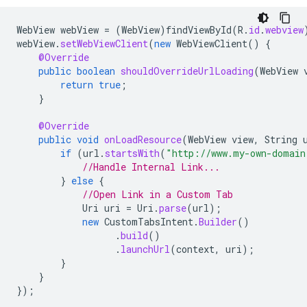
WebView
webView
=
(
WebView
)
findViewById
(
R
.
id
.
webview
webView
.
setWebViewClient
(
new
WebViewClient
()
{
@Override
public
boolean
shouldOverrideUrlLoading
(
WebView
return
true
;
}
@Override
public
void
onLoadResource
(
WebView
view
,
String
if
(
url
.
startsWith
(
"http://www.my-own-domain
//Handle Internal Link...
}
else
{
//Open Link in a Custom Tab
Uri
uri
=
Uri
.
parse
(
url
);
new
CustomTabsIntent
.
Builder
()
.
build
()
.
launchUrl
(
context
,
uri
);
}
}
});