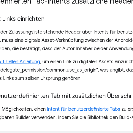
finierten Tab-Intents zusätzliche Heade
t Links einrichten
 der Zulassungsliste stehende Header über Intents für benut
 muss eine digitale Asset-Verknüpfung zwischen der Andro
rden, die bestätigt, dass der Autor Inhaber beider Anwendung
offiziellen Anleitung
, um einen Link zu digitalen Assets einzuri
„delegate_permission/common.use_as_origin“, was angibt, da
s Links zum selben Ursprung gehören.
enutzerdefinierten Tab mit zusätzlichen Überschri
 Möglichkeiten, einen
Intent für benutzerdefinierte Tabs
zu ers
baren Builder verwenden, indem Sie die Bibliothek den Build