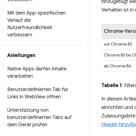
hinzugefügt we
Verhalten ist i
Mit dem App-spezifischen
Verlauf die
Nutzerfreundlichkeit
Chrome-Vers
verbessern
vor Chrome 83
Chrome 83 bis 
Anleitungen
ab Chrome 86
Native Apps dürfen Inhalte
verarbeiten
Tabelle 1
: Filt
Benutzerdefinierten Tab für
Links in Web
View öffnen
In diesem Artik
einrichten und 
Unterstützung von
Zulassungslist
benutzerdefinierten Tabs auf
Header hinzuf
dem Gerät prüfen