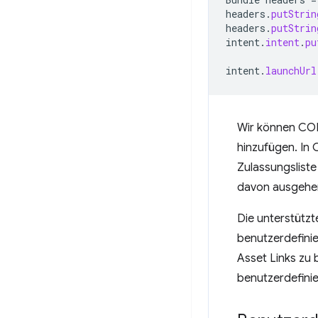
headers
.
putStrin
headers
.
putStrin
intent
.
intent
.
pu
intent
.
launchUrl
Wir können COR
hinzufügen. In 
Zulassungsliste
davon ausgehen
Die unterstützt
benutzerdefinie
Asset Links zu 
benutzerdefinie