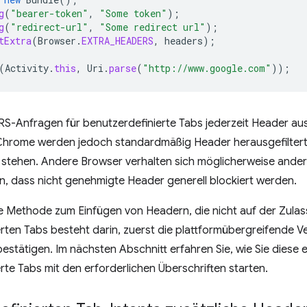
g
(
"bearer-token"
,
"Some token"
);
g
(
"redirect-url"
,
"Some redirect url"
);
tExtra
(
Browser
.
EXTRA_HEADERS
,
headers
);
(
Activity
.
this
,
Uri
.
parse
(
"http://www.google.com"
));
S-Anfragen für benutzerdefinierte Tabs jederzeit Header au
Chrome werden jedoch standardmäßig Header herausgefiltert, 
 stehen. Andere Browser verhalten sich möglicherweise anders
, dass nicht genehmigte Header generell blockiert werden.
e Methode zum Einfügen von Headern, die nicht auf der Zulass
rten Tabs besteht darin, zuerst die plattformübergreifende Ver
bestätigen. Im nächsten Abschnitt erfahren Sie, wie Sie diese e
rte Tabs mit den erforderlichen Überschriften starten.