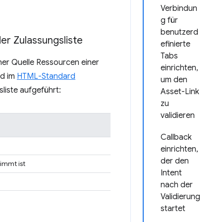
Verbindun
g für
benutzerd
er Zulassungsliste
efinierte
Tabs
r Quelle Ressourcen einer
einrichten,
rd im
HTML-Standard
um den
sliste aufgeführt:
Asset-Link
zu
validieren
Callback
einrichten,
der den
timmt ist
Intent
nach der
Validierung
startet