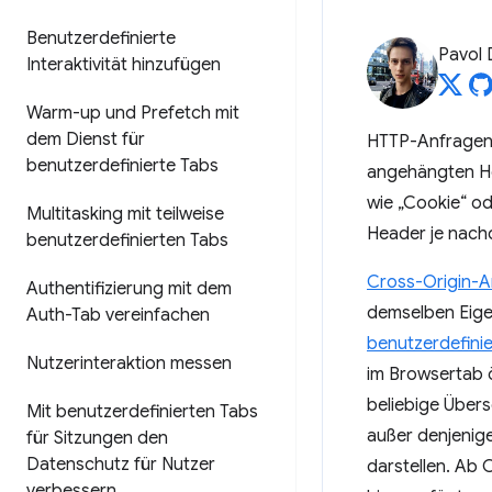
Benutzerdefinierte
Pavol 
Interaktivität hinzufügen
Warm-up und Prefetch mit
dem Dienst für
HTTP-Anfragen 
benutzerdefinierte Tabs
angehängten H
wie „Cookie“ od
Multitasking mit teilweise
Header je nachd
benutzerdefinierten Tabs
Cross-Origin-A
Authentifizierung mit dem
demselben Eige
Auth-Tab vereinfachen
benutzerdefini
Nutzerinteraktion messen
im Browsertab ö
beliebige Übers
Mit benutzerdefinierten Tabs
außer denjenige
für Sitzungen den
Datenschutz für Nutzer
darstellen. Ab
verbessern