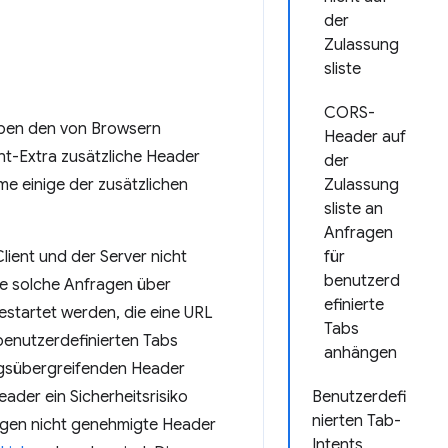
der
Zulassung
sliste
CORS-
eben den von Browsern
Header auf
nt-Extra zusätzliche Header
der
me einige der zusätzlichen
Zulassung
sliste an
Anfragen
lient und der Server nicht
für
benutzerd
ie solche Anfragen über
efinierte
estartet werden, die eine URL
Tabs
benutzerdefinierten Tabs
anhängen
ungsübergreifenden Header
ader ein Sicherheitsrisiko
Benutzerdefi
nierten Tab-
ngen nicht genehmigte Header
Intents