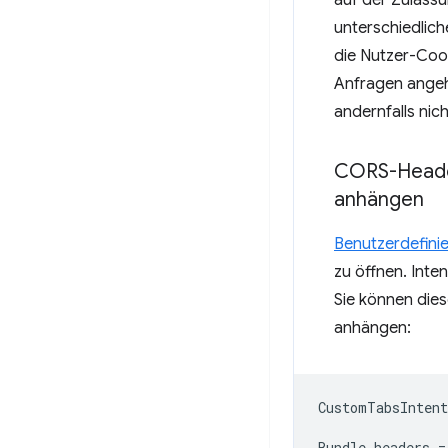
auf der Zulassu
unterschiedlic
die Nutzer-Coo
Anfragen angeh
andernfalls nic
CORS-Header
anhängen
Benutzerdefini
zu öffnen. Inte
Sie können die
anhängen:
CustomTabsIntent
Bundle
headers
=