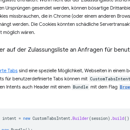
ngsliste enthalten. Wenn nicht auf der Zulassungsliste steh
hen Ursprüngen gesendet werden, können bösartige Drittanbie
kies missbrauchen, die in Chrome (oder einem anderen Brows
ängt werden. Die Cookies könnten schädliche Servertransakti
ht möglich wären.
 auf der Zulassungsliste an Anfragen für benut
erte Tabs
sind eine spezielle Möglichkeit, Webseiten in einem 
nts für benutzerdefinierte Tabs können mit
CustomTabsIntent
sen Intents auch Header mit einem
Bundle
mit dem Flag
Brow
intent
=
new
CustomTabsIntent
.
Builder
(
session
).
build
()
new
Bundle
();