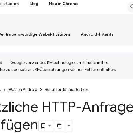
allstudien
Blog
Neu in Chrome
Vertrauenswürdige Webaktivitäten
Android-Intents
Google verwendet KI-Technologie, um Inhalte in Ihre
he zu übersetzen. KI-Übersetzungen können Fehler enthalten.
s
Web on Android
Benutzerdefinierte Tabs
tzliche HTTP-Anfrag
ufügen