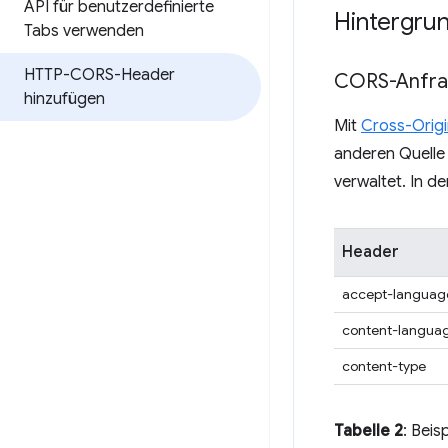
API für benutzerdefinierte
Hintergru
Tabs verwenden
HTTP-CORS-Header
CORS-Anfrag
hinzufügen
Mit
Cross-Orig
anderen Quelle 
verwaltet. In d
Header
accept-languag
content-langua
content-type
Tabelle 2
: Beis