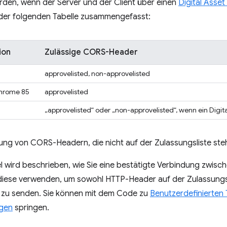
rden, wenn der Server und der Client über einen
Digital Asset
n der folgenden Tabelle zusammengefasst:
ion
Zulässige CORS-Header
approvelisted, non-approvelisted
Chrome 85
approvelisted
„approvelisted“ oder „non-approvelisted“, wenn ein Digital
erung von CORS-Headern, die nicht auf der Zulassungsliste ste
el wird beschrieben, wie Sie eine bestätigte Verbindung zwis
diese verwenden, um sowohl HTTP-Header auf der Zulassungsli
e zu senden. Sie können mit dem Code zu
Benutzerdefinierten 
ügen
springen.