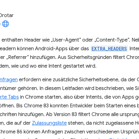
Drotar
enthalten Header wie „User-Agent“ oder „Content-Type“. N
eadern können Android-Apps über das
EXTRA_HEADERS
Inte
er „Referrer“ hinzufügen. Aus Sicherheitsgründen filtert Chro
em, wie und wo eine Intent gestartet wird.
nfragen
erfordern eine zusätzliche Sicherheitsebene, da der C
ntümer gehören. In diesem Leitfaden wird beschrieben, wie S
erte Tabs
in Chrome starten, also über Intents, die von Apps g
ffnen. Bis Chrome 83 konnten Entwickler beim Starten eines 
chriften hinzufügen. Ab Version 83 filtert Chrome alle urspr
n, die auf der
Zulassungsliste
stehen, da nicht zugelassene He
 Chrome 86 können Anfragen zwischen verschiedenen Ursprü