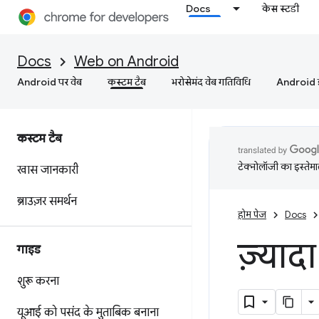
Docs
केस स्टडी
Docs
Web on Android
Android पर वेब
कस्‍टम टैब
भरोसेमंद वेब गतिविधि
Android इं
कस्‍टम टैब
टेक्नोलॉजी का इस्तेमाल
खास जानकारी
ब्राउज़र समर्थन
होम पेज
Docs
ज़्याद
गाइड
शुरू करना
यूआई को पसंद के मुताबिक बनाना