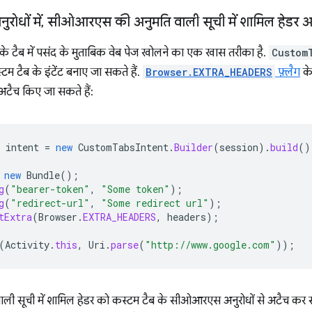
रोधों में
,
सीओआरएस की अनुमति वाली सूची में शामिल हेडर 
़र के टैब में पसंद के मुताबिक वेब पेज खोलने का एक खास तरीका है.
Custom
टम टैब के इंटेंट बनाए जा सकते हैं.
Browser.EXTRA_HEADERS
फ़्लैग
के
भी अटैच किए जा सकते हैं:
intent
=
new
CustomTabsIntent
.
Builder
(
session
).
build
()
new
Bundle
();
g
(
"bearer-token"
,
"Some token"
);
g
(
"redirect-url"
,
"Some redirect url"
);
tExtra
(
Browser
.
EXTRA_HEADERS
,
headers
);
(
Activity
.
this
,
Uri
.
parse
(
"http://www.google.com"
));
ाली सूची में शामिल हेडर को कस्टम टैब के सीओआरएस अनुरोधों से अटैच कर 