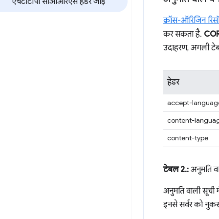
एचटीटीपी सीओआरएस हेडर जोड़ें
क्रॉस-ऑरिजिन रिस
कर सकता है.
COR
उदाहरण, अगली टेबल 
हेडर
accept-languag
content-langua
content-type
टेबल 2.:
अनुमति व
अनुमति वाली सूची म
इनसे सर्वर को नुकस