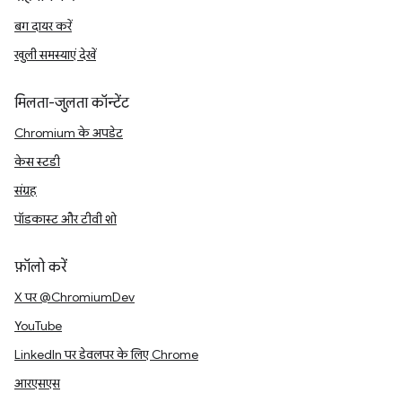
बग दायर करें
खुली समस्याएं देखें
मिलता-जुलता कॉन्टेंट
Chromium के अपडेट
केस स्टडी
संग्रह
पॉडकास्ट और टीवी शो
फ़ॉलो करें
X पर @ChromiumDev
YouTube
LinkedIn पर डेवलपर के लिए Chrome
आरएसएस