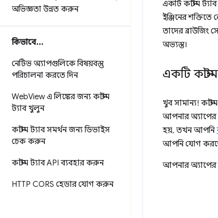
একটি কাস্টম ট্যা
অভিজ্ঞতা উন্নত করুন
ইঞ্জিনের শক্তিতে
তাদের ব্রাউজিং স
কিভাবে
.
.
.
অভ্যস্ত।
নেটিভ অ্যাপগুলিকে বিষয়বস্তু
একটি কাস্ট
পরিচালনা করতে দিন
Web
View এ লিঙ্কের জন্য কাস্টম
খুব সামান্য! কাস্
ট্যাব খুলুন
আপনার অ্যাপের 
কাস্টম ট্যাব সমর্থন জন্য ডিভাইস
হয়, তখন আপনি
চেক করুন
আপনি যোগ করতে 
কাস্টম ট্যাব API ব্যবহার করুন
আপনার অ্যাপের বা
HTTP CORS হেডার যোগ করুন