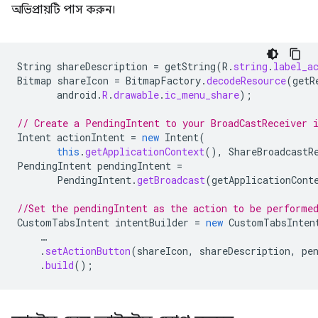
অভিপ্রায়টি পাস করুন।
String
shareDescription
=
getString
(
R
.
string
.
label_a
Bitmap
shareIcon
=
BitmapFactory
.
decodeResource
(
getR
android
.
R
.
drawable
.
ic_menu_share
);
// Create a PendingIntent to your BroadCastReceiver 
Intent
actionIntent
=
new
Intent
(
this
.
getApplicationContext
(),
ShareBroadcastR
PendingIntent
pendingIntent
=
PendingIntent
.
getBroadcast
(
getApplicationCont
//Set the pendingIntent as the action to be performe
CustomTabsIntent
intentBuilder
=
new
CustomTabsInten
…
.
setActionButton
(
shareIcon
,
shareDescription
,
pe
.
build
();