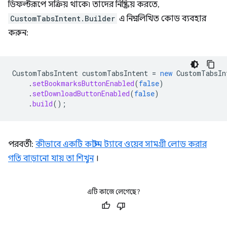
ডিফল্টরূপে সক্রিয় থাকে৷ তাদের নিষ্ক্রিয় করতে,
CustomTabsIntent.Builder
এ নিম্নলিখিত কোড ব্যবহার
করুন:
CustomTabsIntent
customTabsIntent
=
new
CustomTabsIn
.
setBookmarksButtonEnabled
(
false
)
.
setDownloadButtonEnabled
(
false
)
.
build
();
পরবর্তী:
কীভাবে একটি কাস্টম ট্যাবে ওয়েব সামগ্রী লোড করার
গতি বাড়ানো যায় তা শিখুন
।
এটি কাজে লেগেছে?