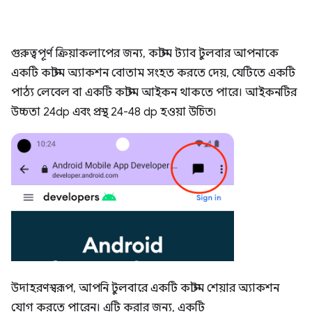
গুরুত্বপূর্ণ ক্রিয়াকলাপের জন্য, কাস্টম ট্যাব টুলবার আপনাকে
একটি কাস্টম অ্যাকশন বোতাম সংহত করতে দেয়, যেটিতে একটি
পাঠ্য লেবেল বা একটি কাস্টম আইকন থাকতে পারে। আইকনটির
উচ্চতা 24dp এবং প্রস্থ 24-48 dp হওয়া উচিত৷
উদাহরণস্বরূপ, আপনি টুলবারে একটি কাস্টম শেয়ার অ্যাকশন
যোগ করতে পারেন। এটি করার জন্য, একটি