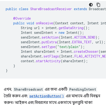
public
class
ShareBroadcastReceiver
extends
Broadcast
@Override
public
void
onReceive
(
Context
context
,
Intent
in
String
url
=
intent
.
getDataString
();
Intent
sendIntent
=
new
Intent
();
sendIntent
.
setAction
(
Intent
.
ACTION_SEND
);
sendIntent
.
putExtra
(
Intent
.
EXTRA_TEXT
,
url
);
sendIntent
.
setType
(
"text/plain"
);
Intent
shareIntent
=
Intent
.
createChooser
(
se
shareIntent
.
setFlags
(
Intent
.
FLAG_ACTIVITY_NE
context
.
startActivity
(
shareIntent
);
}
}
এখন,
ShareBroadcast
এর জন্য একটি
PendingIntent
তৈরি করুন এবং
setActionButton()
এর মাধ্যমে এটি নিবন্ধন
করুন। আইকন এবং বিবরণের সাথে একসাথে মুলতুবি থাকা