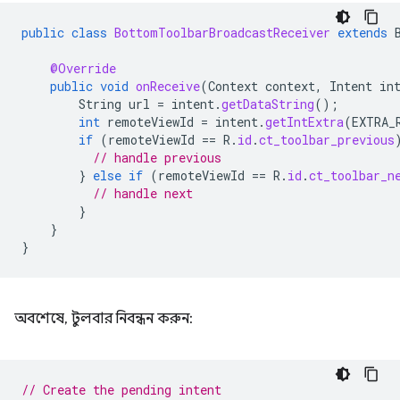
public
class
BottomToolbarBroadcastReceiver
extends
@Override
public
void
onReceive
(
Context
context
,
Intent
in
String
url
=
intent
.
getDataString
();
int
remoteViewId
=
intent
.
getIntExtra
(
EXTRA_
if
(
remoteViewId
==
R
.
id
.
ct_toolbar_previous
// handle previous
}
else
if
(
remoteViewId
==
R
.
id
.
ct_toolbar_n
// handle next
}
}
}
অবশেষে, টুলবার নিবন্ধন করুন:
// Create the pending intent