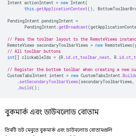
Intent
actionIntent
=
new
Intent
(
this
.
getApplicationContext
(),
BottomToolbarBr
PendingIntent
pendingIntent
=
PendingIntent
.
getBroadcast
(
getApplicationCont
// Pass the toolbar layout to the RemoteViews instan
RemoteViews
secondaryToolbarViews
=
new
RemoteViews
(
// All toolbar buttons
int
[]
clickableIds
=
{
R
.
id
.
ct_toolbar_next
,
R
.
id
.
ct_t
// Register the bottom toolbar when creating a new c
CustomTabsIntent
intent
=
new
CustomTabsIntent
.
Build
.
setSecondaryToolbarViews
(
secondaryToolbarViews
,
.
build
();
বুকমার্ক এবং ডাউনলোড বোতাম
তিনটি ডট মেনুতে বুকমার্ক এবং ডাউনলোড বোতামগুলি