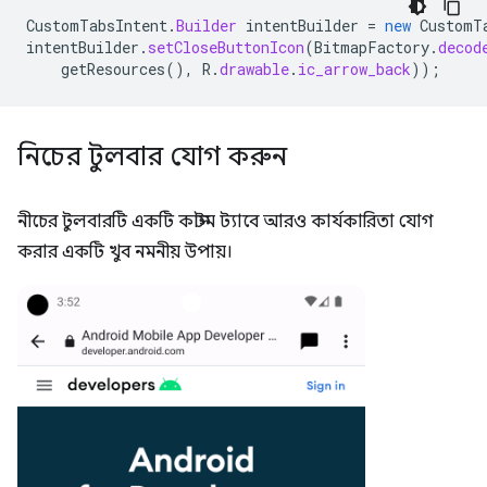
CustomTabsIntent
.
Builder
intentBuilder
=
new
CustomT
intentBuilder
.
setCloseButtonIcon
(
BitmapFactory
.
decod
getResources
(),
R
.
drawable
.
ic_arrow_back
));
নিচের টুলবার যোগ করুন
নীচের টুলবারটি একটি কাস্টম ট্যাবে আরও কার্যকারিতা যোগ
করার একটি খুব নমনীয় উপায়।