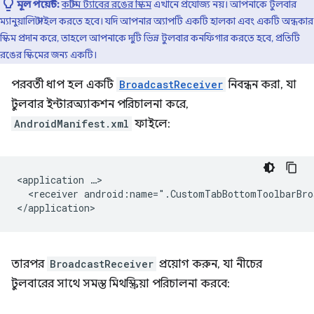
মূল পয়েন্ট:
কাস্টম ট্যাবের রঙের স্কিম
এখানে প্রযোজ্য নয়। আপনাকে টুলবার
ম্যানুয়ালি স্টাইল করতে হবে। যদি আপনার অ্যাপটি একটি হালকা এবং একটি অন্ধকার
স্কিম প্রদান করে, তাহলে আপনাকে দুটি ভিন্ন টুলবার কনফিগার করতে হবে, প্রতিটি
রঙের স্কিমের জন্য একটি।
পরবর্তী ধাপ হল একটি
BroadcastReceiver
নিবন্ধন করা, যা
টুলবার ইন্টারঅ্যাকশন পরিচালনা করে,
AndroidManifest.xml
ফাইলে:
<application
<receiver
android:name=".CustomTabBottomToolbarBro
তারপর
BroadcastReceiver
প্রয়োগ করুন, যা নীচের
টুলবারের সাথে সমস্ত মিথস্ক্রিয়া পরিচালনা করবে: