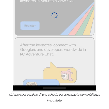
Un'apertura parziale di una scheda personalizzata con un'altezza
impostata.