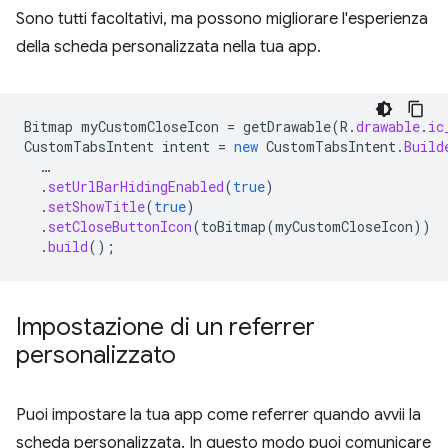
Sono tutti facoltativi, ma possono migliorare l'esperienza
della scheda personalizzata nella tua app.
Bitmap
myCustomCloseIcon
=
getDrawable
(
R
.
drawable
.
ic
CustomTabsIntent
intent
=
new
CustomTabsIntent
.
Build
…
.
setUrlBarHidingEnabled
(
true
)
.
setShowTitle
(
true
)
.
setCloseButtonIcon
(
toBitmap
(
myCustomCloseIcon
))
.
build
();
Impostazione di un referrer
personalizzato
Puoi impostare la tua app come referrer quando avvii la
scheda personalizzata. In questo modo puoi comunicare