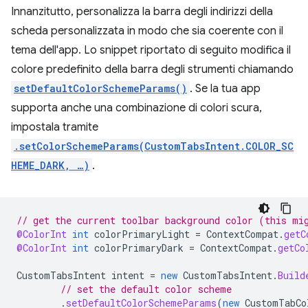
Innanzitutto, personalizza la barra degli indirizzi della
scheda personalizzata in modo che sia coerente con il
tema dell'app. Lo snippet riportato di seguito modifica il
colore predefinito della barra degli strumenti chiamando
setDefaultColorSchemeParams()
. Se la tua app
supporta anche una combinazione di colori scura,
impostala tramite
.setColorSchemeParams(CustomTabsIntent.COLOR_SC
HEME_DARK, …)
.
// get the current toolbar background color (this mi
@ColorInt
int
colorPrimaryLight
=
ContextCompat
.
getC
@ColorInt
int
colorPrimaryDark
=
ContextCompat
.
getCo
CustomTabsIntent
intent
=
new
CustomTabsIntent
.
Build
// set the default color scheme
.
setDefaultColorSchemeParams
(
new
CustomTabCo