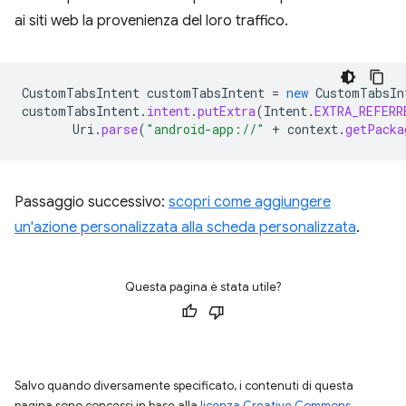
ai siti web la provenienza del loro traffico.
CustomTabsIntent
customTabsIntent
=
new
CustomTabsIn
customTabsIntent
.
intent
.
putExtra
(
Intent
.
EXTRA_REFERR
Uri
.
parse
(
"android-app://"
+
context
.
getPacka
Passaggio successivo:
scopri come aggiungere
un'azione personalizzata alla scheda personalizzata
.
Questa pagina è stata utile?
Salvo quando diversamente specificato, i contenuti di questa
pagina sono concessi in base alla
licenza Creative Commons