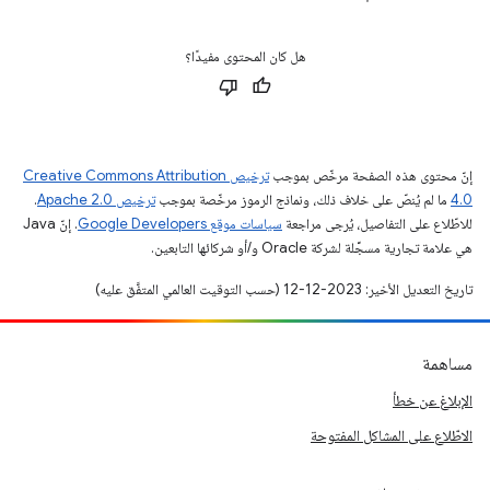
هل كان المحتوى مفيدًا؟
إنّ محتوى هذه الصفحة مرخّص بموجب
ترخيص Creative Commons Attribution
4.0‏
ما لم يُنصّ على خلاف ذلك، ونماذج الرموز مرخّصة بموجب
ترخيص Apache 2.0‏
.
للاطّلاع على التفاصيل، يُرجى مراجعة
سياسات موقع Google Developers‏
. إنّ Java
هي علامة تجارية مسجَّلة لشركة Oracle و/أو شركائها التابعين.
تاريخ التعديل الأخير: 2023-12-12 (حسب التوقيت العالمي المتفَّق عليه)
مساهمة
الإبلاغ عن خطأ
الاطّلاع على المشاكل المفتوحة