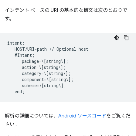
インテント ベースの URI の基本的な構文は次のとおりで
す。
intent:  

   HOST/URI-path // Optional host  

   #Intent;  

      package=\[string\];  

      action=\[string\];  

      category=\[string\];  

      component=\[string\];  

      scheme=\[string\];  

解析の詳細については、
Android ソースコード
をご覧くだ
さい。