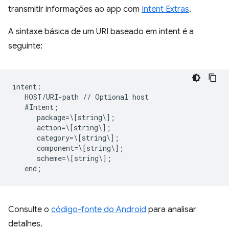
transmitir informações ao app com
Intent Extras
.
A sintaxe básica de um URI baseado em intent é a
seguinte:
intent:  

   HOST/URI-path // Optional host  

   #Intent;  

      package=\[string\];  

      action=\[string\];  

      category=\[string\];  

      component=\[string\];  

      scheme=\[string\];  

Consulte o
código-fonte do Android
para analisar
detalhes.