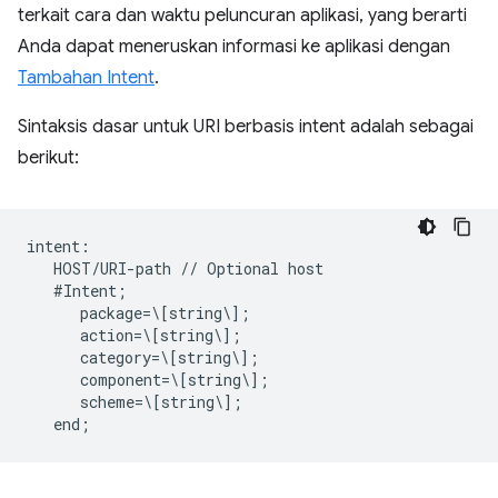
terkait cara dan waktu peluncuran aplikasi, yang berarti
Anda dapat meneruskan informasi ke aplikasi dengan
Tambahan Intent
.
Sintaksis dasar untuk URI berbasis intent adalah sebagai
berikut:
intent:  

   HOST/URI-path // Optional host  

   #Intent;  

      package=\[string\];  

      action=\[string\];  

      category=\[string\];  

      component=\[string\];  

      scheme=\[string\];  
