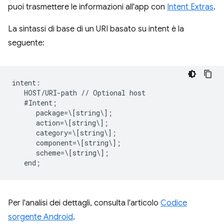
puoi trasmettere le informazioni all'app con
Intent Extras
.
La sintassi di base di un URI basato su intent è la
seguente:
intent:  

   HOST/URI-path // Optional host  

   #Intent;  

      package=\[string\];  

      action=\[string\];  

      category=\[string\];  

      component=\[string\];  

      scheme=\[string\];  

Per l'analisi dei dettagli, consulta l'articolo
Codice
sorgente Android
.