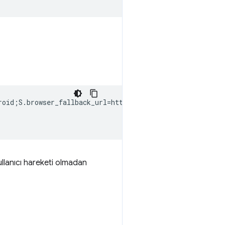
roid;S.browser_fallback_url=http%3A%2F%2Fzxing.org;end">
llanıcı hareketi olmadan