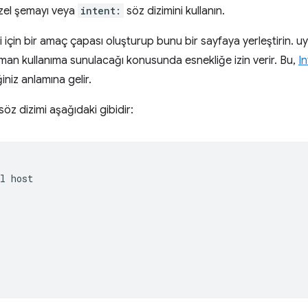
özel şemayı veya
intent:
söz dizimini kullanın.
i için bir amaç çapası oluşturup bunu bir sayfaya yerleştirin. u
man kullanıma sunulacağı konusunda esnekliğe izin verir. Bu,
I
iniz anlamına gelir.
öz dizimi aşağıdaki gibidir:
l host  



 
