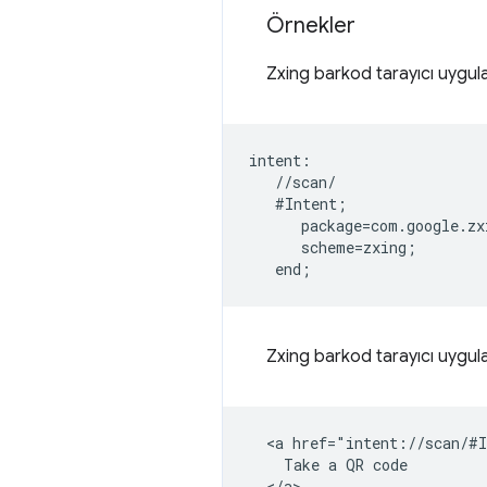
Örnekler
Zxing barkod tarayıcı uygulam
intent:  

   //scan/  

   #Intent;  

      package=com.google.zx
      scheme=zxing;  

Zxing barkod tarayıcı uygul
  <a href="intent://scan/#I
    Take a QR code
