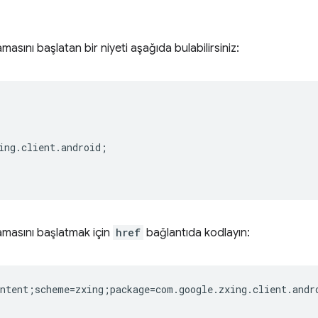
asını başlatan bir niyeti aşağıda bulabilirsiniz:
ing.client.android;  

amasını başlatmak için
href
bağlantıda kodlayın:
ntent;scheme=zxing;package=com.google.zxing.client.andro