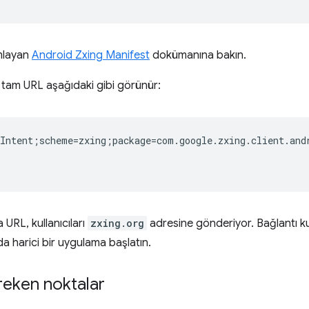
ımlayan
Android Zxing Manifest
dokümanına bakın.
e tam URL aşağıdaki gibi görünür:
Intent;scheme=zxing;package=com.google.zxing.client.and
URL, kullanıcıları
zxing.org
adresine gönderiyor. Bağlantı ku
da harici bir uygulama başlatın.
reken noktalar