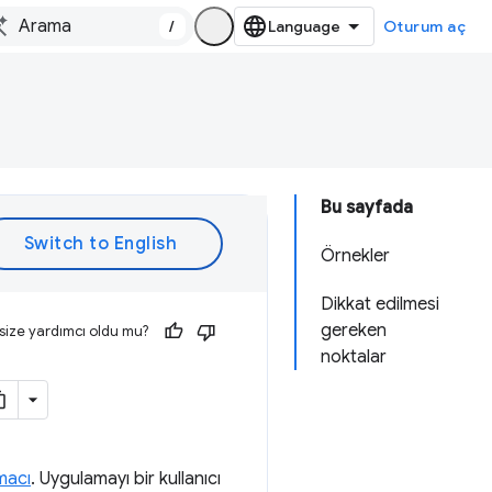
/
Oturum aç
Bu sayfada
Örnekler
Dikkat edilmesi
gereken
size yardımcı oldu mu?
noktalar
macı
. Uygulamayı bir kullanıcı