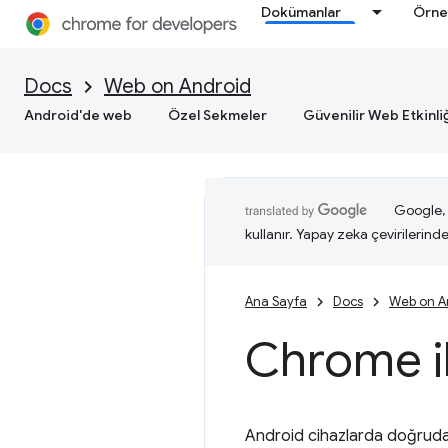
Dokümanlar
Örne
Docs
Web on Android
Android'de web
Özel Sekmeler
Güvenilir Web Etkinli
Google, i
kullanır. Yapay zeka çevirilerinde 
Ana Sayfa
Docs
Web on A
Chrome il
Android cihazlarda doğruda