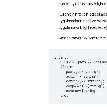
hareketiyle başlatmak için 
Kullanıcının tercih edebilmes
uygulamaların nasıl ve ne za
uygulamaya bilgi iletebileceğ
Amaca dayalı URI için temel s
intent:  

   HOST/URI-path // Optiona
   #Intent;  

      package=\[string\];  

      action=\[string\];  

      category=\[string\];  
      component=\[string\]; 
      scheme=\[string\];  
