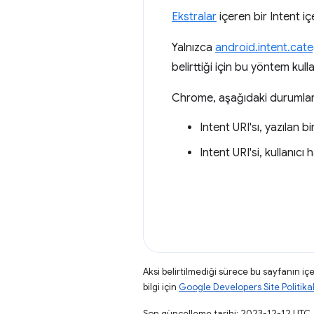
Ekstralar
içeren bir Intent i
Yalnızca
android.intent.ca
belirttiği için bu yöntem kullan
Chrome, aşağıdaki durumlarda
Intent URI'sı, yazılan bi
Intent URI'si, kullanıcı
Aksi belirtilmediği sürece bu sayfanın içe
bilgi için
Google Developers Site Politikal
Son güncelleme tarihi: 2023-12-12 UTC.