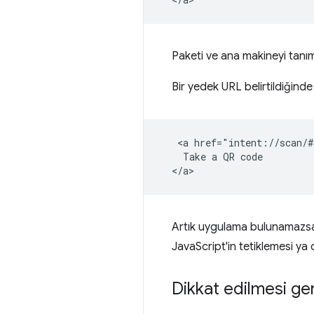
Paketi ve ana makineyi tan
Bir yedek URL belirtildiğind
   <a href="intent://scan/#
    Take a QR code

Artık uygulama bulunamazsa 
JavaScript'in tetiklemesi ya 
Dikkat edilmesi ge