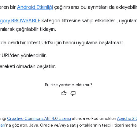
çeren bir
Android Etkinliği
çağırırsanız bu ayrıntıları da ekleyebilir
tegory.BROWSABLE
kategori filtresine sahip etkinlikler , uygul
ılarak çağrılabilir tıklayın.
 belirli bir Intent URI'sı için harici uygulama başlatmaz:
r URL'den yönlendirilir.
 hareketi olmadan başlatılır.
Bu size yardımcı oldu mu?
riği
Creative Commons Atıf 4.0 Lisansı
altında ve kod örnekleri
Apache 2.0
arı
'na göz atın. Java, Oracle ve/veya satış ortaklarının tescilli ticari markas