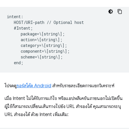
intent:  

   HOST/URI-path // Optional host  

   #Intent;  

      package=\[string\];  

      action=\[string\];  

      category=\[string\];  

      component=\[string\];  

      scheme=\[string\];  

โปรดดู
ซอร์สโค้ด Android
สำหรับรายละเอียดการแยกวิเคราะห์
เมื่อ Intent ไม่ได้รับการแก้ไข หรือแอปพลิเคชันภายนอกไม่เปิดขึ้น
ผู้ใช้ก็สามารถเปลี่ยนเส้นทางไปยัง URL สำรองได้ คุณสามารถระบุ
URL สำรองได้ ด้วย Intent เพิ่มเติม: