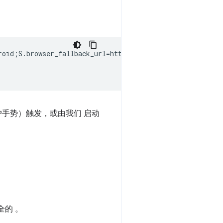
roid;S.browser_fallback_url=http%3A%2F%2Fzxing.org;end">
需用户手势）触发，或由我们 启动
全的 。