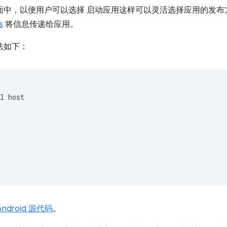
嵌入页面中，以便用户可以选择 启动应用这样可以灵活选择应用的发
s
将信息传递给应用。
本语法如下：
l host  



 

Android 源代码
。