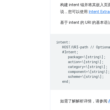
构建 intent 锚并将其
说，您可以使用
Intent Extra
基于 intent 的 URI 的基
intent:  

   HOST/URI-path // Optiona
   #Intent;  

      package=\[string\];  

      action=\[string\];  

      category=\[string\];  
      component=\[string\]; 
      scheme=\[string\];  

如需了解解析详情，请参阅