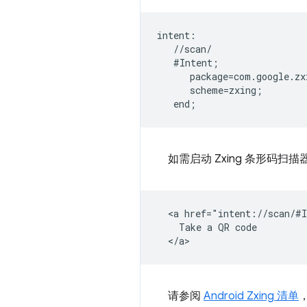
intent:  

   //scan/  

   #Intent;  

      package=com.google.zx
      scheme=zxing;  

如需启动 Zxing 条形码
  <a href="intent://scan/#I
    Take a QR code

请参阅
Android Zxing 清单