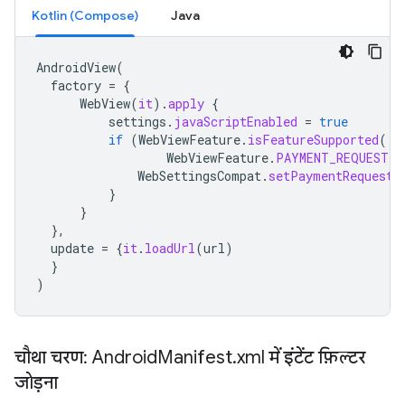
Kotlin (Compose)
Java
AndroidView
(
factory
=
{
WebView
(
it
).
apply
{
settings
.
javaScriptEnabled
=
true
if
(
WebViewFeature
.
isFeatureSupported
(
WebViewFeature
.
PAYMENT_REQUEST
))
WebSettingsCompat
.
setPaymentRequestE
}
}
},
update
=
{
it
.
loadUrl
(
url
)
}
)
चौथा चरण: Android
Manifest
.
xml में इंटेंट फ़िल्टर
जोड़ना