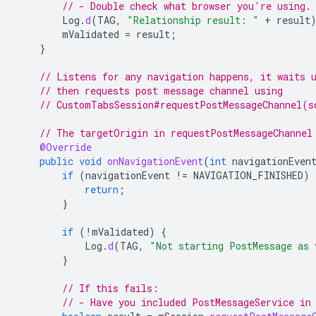
// - Double check what browser you're using.
Log
.
d
(
TAG
,
"Relationship result: "
+
result
mValidated
=
result
;
}
// Listens for any navigation happens, it waits 
// then requests post message channel using
// CustomTabsSession#requestPostMessageChannel(s
// The targetOrigin in requestPostMessageChannel
@Override
public
void
onNavigationEvent
(
int
navigationEven
if
(
navigationEvent
!=
NAVIGATION_FINISHED
)
return
;
}
if
(
!
mValidated
)
{
Log
.
d
(
TAG
,
"Not starting PostMessage as 
}
// If this fails:
// - Have you included PostMessageService in