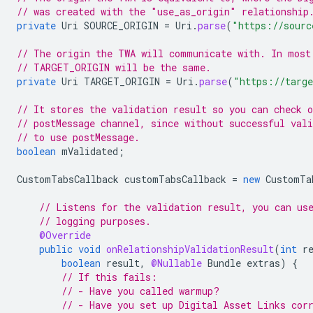
// was created with the "use_as_origin" relationship
private
Uri
SOURCE_ORIGIN
=
Uri
.
parse
(
"https://sourc
// The origin the TWA will communicate with. In most
// TARGET_ORIGIN will be the same.
private
Uri
TARGET_ORIGIN
=
Uri
.
parse
(
"https://targe
// It stores the validation result so you can check o
// postMessage channel, since without successful vali
// to use postMessage.
boolean
mValidated
;
CustomTabsCallback
customTabsCallback
=
new
CustomTa
// Listens for the validation result, you can us
// logging purposes.
@Override
public
void
onRelationshipValidationResult
(
int
r
boolean
result
,
@Nullable
Bundle
extras
)
{
// If this fails:
// - Have you called warmup?
// - Have you set up Digital Asset Links cor