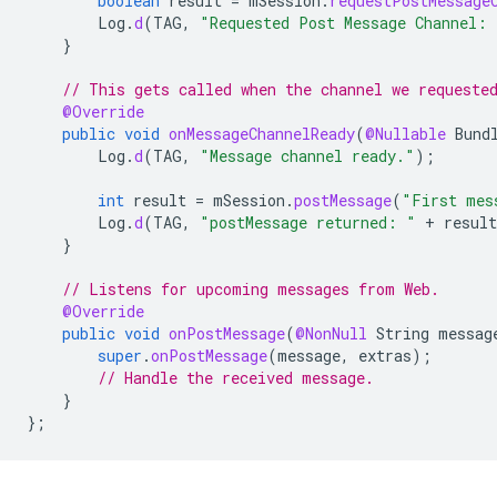
boolean
result
=
mSession
.
requestPostMessage
Log
.
d
(
TAG
,
"Requested Post Message Channel: 
}
// This gets called when the channel we requeste
@Override
public
void
onMessageChannelReady
(
@Nullable
Bund
Log
.
d
(
TAG
,
"Message channel ready."
);
int
result
=
mSession
.
postMessage
(
"First mes
Log
.
d
(
TAG
,
"postMessage returned: "
+
result
}
// Listens for upcoming messages from Web.
@Override
public
void
onPostMessage
(
@NonNull
String
messag
super
.
onPostMessage
(
message
,
extras
);
// Handle the received message.
}
};