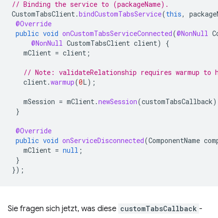
// Binding the service to (packageName).
CustomTabsClient
.
bindCustomTabsService
(
this
,
package
@Override
public
void
onCustomTabsServiceConnected
(
@NonNull
C
@NonNull
CustomTabsClient
client
)
{
mClient
=
client
;
// Note: validateRelationship requires warmup to 
client
.
warmup
(
0
L
);
mSession
=
mClient
.
newSession
(
customTabsCallback
)
}
@Override
public
void
onServiceDisconnected
(
ComponentName
com
mClient
=
null
;
}
});
Sie fragen sich jetzt, was diese
customTabsCallback
-