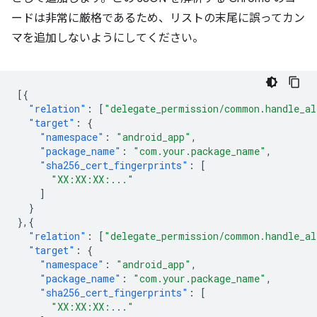
ードは非常に厳格であるため、リストの末尾に誤ってカン
マを追加しないようにしてください。
[{
"relation"
:
[
"delegate_permission/common.handle_al
"target"
:
{
"namespace"
:
"android_app"
,
"package_name"
:
"com.your.package_name"
,
"sha256_cert_fingerprints"
:
[
"XX:XX:XX:..."
]
}
},{
"relation"
:
[
"delegate_permission/common.handle_al
"target"
:
{
"namespace"
:
"android_app"
,
"package_name"
:
"com.your.package_name"
,
"sha256_cert_fingerprints"
:
[
"XX:XX:XX:..."