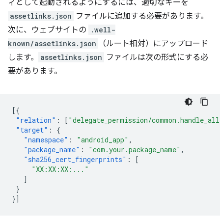
ィとして起動されるようにするには、適切なキーを
assetlinks.json
ファイルに追加する必要があります。
次に、ウェブサイトの
.well-
known/assetlinks.json
（ルート相対）にアップロード
します。
assetlinks.json
ファイルは次の形式にする必
要があります。
[{
"relation"
:
[
"delegate_permission/common.handle_all
"target"
:
{
"namespace"
:
"android_app"
,
"package_name"
:
"com.your.package_name"
,
"sha256_cert_fingerprints"
:
[
"XX:XX:XX:..."
]
}
}]