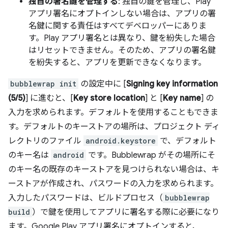
独自の署名鍵を管理する
: 独自の鍵を管理し、Play
アプリ署名にオプトインしない場合は、アプリの署
名鍵に関する責任はすべてデベロッパーにありま
す。Play アプリ署名とは異なり、鍵を紛失した場合
はリセットできません。そのため、アプリの署名鍵
を紛失すると、アプリを更新できなくなります。
bubblewrap init
の設定中に [
Signing key information
(5/5)
] に進むと、[
Key store location
] と [
Key name
] の
入力を求められます。デフォルトを使用することもできま
す。デフォルトのキーストアの場所は、プロジェクト ディ
レクトリのファイル
android.keystore
で、デフォルト
のキー名は
android
です。Bubblewrap がその場所にそ
のキー名の既存のキーストアを見つけられない場合は、キ
ーストアが作成され、パスワードの入力を求められます。
入力したパスワードは、ビルドプロセス（
bubblewrap
build
）で鍵を使用してアプリに署名する際に必要になり
ます。Google Play アプリ署名にオプトインすると、