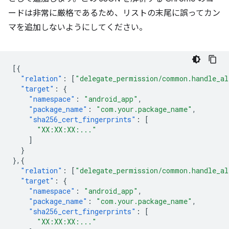
ードは非常に厳格であるため、リストの末尾に誤ってカン
マを追加しないようにしてください。
[{
"relation"
:
[
"delegate_permission/common.handle_al
"target"
:
{
"namespace"
:
"android_app"
,
"package_name"
:
"com.your.package_name"
,
"sha256_cert_fingerprints"
:
[
"XX:XX:XX:..."
]
}
},{
"relation"
:
[
"delegate_permission/common.handle_al
"target"
:
{
"namespace"
:
"android_app"
,
"package_name"
:
"com.your.package_name"
,
"sha256_cert_fingerprints"
:
[
"XX:XX:XX:..."