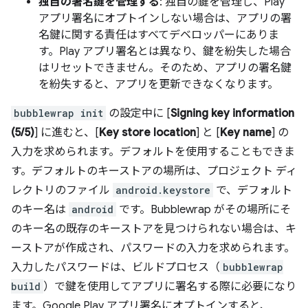
独自の署名鍵を管理する
: 独自の鍵を管理し、Play
アプリ署名にオプトインしない場合は、アプリの署
名鍵に関する責任はすべてデベロッパーにありま
す。Play アプリ署名とは異なり、鍵を紛失した場合
はリセットできません。そのため、アプリの署名鍵
を紛失すると、アプリを更新できなくなります。
bubblewrap init
の設定中に [
Signing key information
(5/5)
] に進むと、[
Key store location
] と [
Key name
] の
入力を求められます。デフォルトを使用することもできま
す。デフォルトのキーストアの場所は、プロジェクト ディ
レクトリのファイル
android.keystore
で、デフォルト
のキー名は
android
です。Bubblewrap がその場所にそ
のキー名の既存のキーストアを見つけられない場合は、キ
ーストアが作成され、パスワードの入力を求められます。
入力したパスワードは、ビルドプロセス（
bubblewrap
build
）で鍵を使用してアプリに署名する際に必要になり
ます。Google Play アプリ署名にオプトインすると、