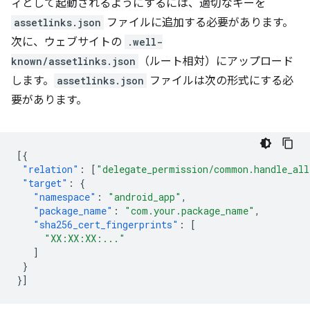
ィとして起動されるようにするには、適切なキーを
assetlinks.json
ファイルに追加する必要があります。
次に、ウェブサイトの
.well-
known/assetlinks.json
（ルート相対）にアップロード
します。
assetlinks.json
ファイルは次の形式にする必
要があります。
[{
"relation"
:
[
"delegate_permission/common.handle_all
"target"
:
{
"namespace"
:
"android_app"
,
"package_name"
:
"com.your.package_name"
,
"sha256_cert_fingerprints"
:
[
"XX:XX:XX:..."
]
}
}]