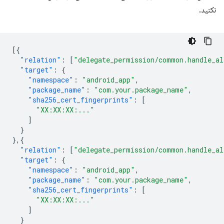
نکنید.
[{
"relation"
:
[
"delegate_permission/common.handle_al
"target"
:
{
"namespace"
:
"android_app"
,
"package_name"
:
"com.your.package_name"
,
"sha256_cert_fingerprints"
:
[
"XX:XX:XX:..."
]
}
},{
"relation"
:
[
"delegate_permission/common.handle_al
"target"
:
{
"namespace"
:
"android_app"
,
"package_name"
:
"com.your.package_name"
,
"sha256_cert_fingerprints"
:
[
"XX:XX:XX:..."
]
}