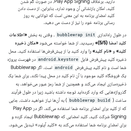
دارید. برخلاف Play App Signing، در صورت گم شدن
کلید، امکان بازنشانی آن وجود ندارد. بنابراین، از دست دادن
کلید امضای برنامه به این معنی است که توانایی به روز
رسانی برنامه خود را نیز از دست می دهید.
در طول راه‌اندازی
bubblewrap init
، وقتی به بخش
«اطلاعات
کلید امضا (5/5)»
رسیدید، از شما خواسته می‌شود
«مکان ذخیره
کلید»
و
«نام کلید» را
وارد کنید یا از پیش‌فرض‌ها استفاده کنید. محل
ذخیره کلید پیش‌فرض فایل
android.keystore
در فهرست پروژه
شما است و نام کلید پیش‌فرض
android
است. اگر Bubblewrap
یک فروشگاه کلید موجود با آن نام کلید در محل پیدا نکند، برای شما یک
ذخیره‌سازی ایجاد می‌کند و همچنین از شما رمز عبور می‌خواهد. به
گذرواژه‌هایی که وارد کرده‌اید توجه داشته باشید زیرا در طول فرآیند
ساخت (
bubblewrap build
) به آن‌ها نیاز خواهید داشت، جایی
که از کلید برای امضای برنامه شما استفاده می‌کند. اگر در Play App
Signing شرکت کنید، کلید امضایی که Bubblewrap ایجاد کرده و
برای امضای برنامه شما استفاده می‌کند به «کلید آپلود» تبدیل می‌شود.