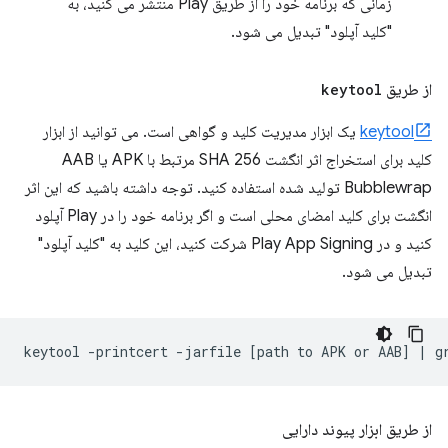
زمانی که برنامه خود را از طریق Play منتشر می کنید، به
"کلید آپلود" تبدیل می شود.
از طریق
keytool
keytool
یک ابزار مدیریت کلید و گواهی است. می توانید از ابزار
کلید برای استخراج اثر انگشت SHA 256 مرتبط با APK یا AAB
Bubblewrap تولید شده استفاده کنید. توجه داشته باشید که این اثر
انگشت برای کلید امضای محلی است و اگر برنامه خود را در Play آپلود
کنید و در Play App Signing شرکت کنید، این کلید به "کلید آپلود"
تبدیل می شود.
keytool
-printcert
-jarfile
[
path
to
APK
or
AAB
]
|
g
از طریق ابزار پیوند دارایی