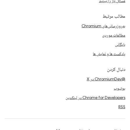
مسائل باز را ببینید
مطالب مرتبط
به‌روزرسانی‌های Chromium
مطالعات موردی
بایگانی
پادکست ها و نمایش ها
دنبال کردن
@ChromiumDev در X
یوتیوب
Chrome for Developers در لینکدین
RSS