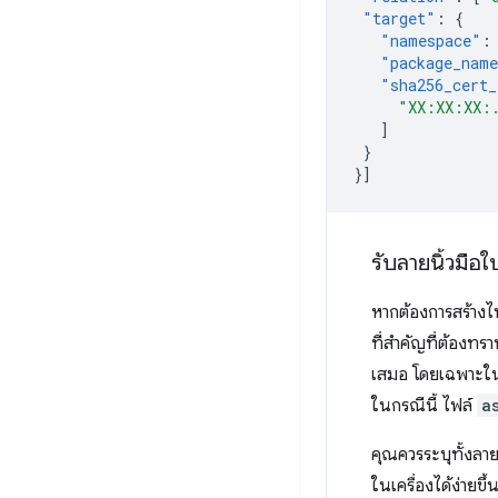
"target"
:
{
"namespace"
:
"package_nam
"sha256_cert_
"XX:XX:XX:
]
}
}]
รับลายนิ้วมื
หากต้องการสร้างไ
ที่สำคัญที่ต้องทรา
เสมอ โดยเฉพาะในก
ในกรณีนี้ ไฟล์
a
คุณควรระบุทั้งล
ในเครื่องได้ง่ายขึ้