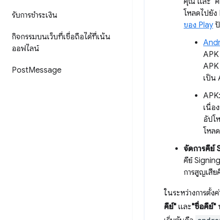
คุณ และ "คี
โหลดไปยัง 
รับการชำระเงิน
ของ Play
ปั
กิจกรรมบนเว็บที่เชื่อถือได้ที่เน้น
Andr
ออฟไลน์
APK 
APK ท
Post
Message
เป็น
APK:
เนื่อ
อัปโ
โหล
จัดการคีย์
คีย์ Signin
การสูญเสีย
ในระหว่างการตั้งค
คีย์"
และ
"ชื่อคีย์"
ห