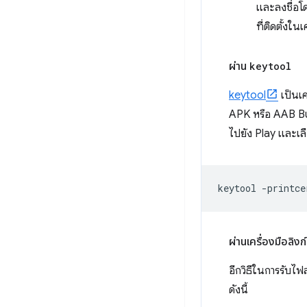
และลงชื่อโดย
ที่ติดตั้งใ
ผ่าน
keytool
keytool
เป็นเค
APK หรือ AAB Bub
ไปยัง Play และเลื
keytool
-printce
ผ่านเครื่องมือลิงก์
อีกวิธีในการรับไฟ
ดังนี้