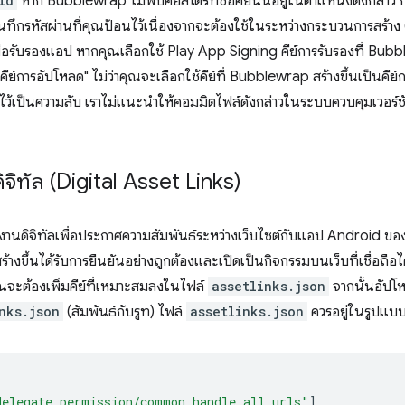
id
หาก Bubblewrap ไม่พบคีย์สโตร์ที่ชื่อคีย์นั้นอยู่ในตำแหน่งดังกล่าว ก
นทึกรหัสผ่านที่คุณป้อนไว้เนื่องจากจะต้องใช้ในระหว่างกระบวนการสร้าง 
เพื่อรับรองแอป หากคุณเลือกใช้ Play App Signing คีย์การรับรองที่ Bubb
ย์การอัปโหลด" ไม่ว่าคุณจะเลือกใช้คีย์ที่ Bubblewrap สร้างขึ้นเป็นคีย์
าวไว้เป็นความลับ เราไม่แนะนำให้คอมมิตไฟล์ดังกล่าวในระบบควบคุมเวอร์ชั
ดิจิทัล (Digital Asset Links)
้นงานดิจิทัลเพื่อประกาศความสัมพันธ์ระหว่างเว็บไซต์กับแอป Android ขอ
้างขึ้นได้รับการยืนยันอย่างถูกต้องและเปิดเป็นกิจกรรมบนเว็บที่เชื่อถื
จะต้องเพิ่มคีย์ที่เหมาะสมลงในไฟล์
assetlinks.json
จากนั้นอัปโห
nks.json
(สัมพันธ์กับรูท) ไฟล์
assetlinks.json
ควรอยู่ในรูปแบบน
delegate_permission/common.handle_all_urls"
],