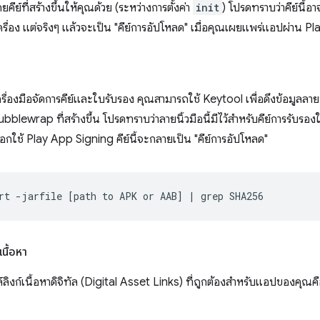
คีย์ที่สร้างขึ้นให้คุณด้วย (ระหว่างการตั้งค่า
init
) โปรดทราบว่าคีย์นี้อ
นเครื่อง แต่จริงๆ แล้วจะเป็น "คีย์การอัปโหลด" เมื่อคุณเผยแพร่แอปผ่าน Pl
รื่องมือจัดการคีย์และใบรับรอง คุณสามารถใช้ Keytool เพื่อดึงข้อมูลลายน
blewrap ที่สร้างขึ้น โปรดทราบว่าลายนิ้วมือนี้มีไว้สำหรับคีย์การรับ
อกใช้ Play App Signing คีย์นี้จะกลายเป็น "คีย์การอัปโหลด"
rt
-jarfile
[
path
to
APK
or
AAB
]
|
grep
เนื้อหา
ล์ลิงก์เนื้อหาดิจิทัล (Digital Asset Links) ที่ถูกต้องสำหรับแอปของคุณค