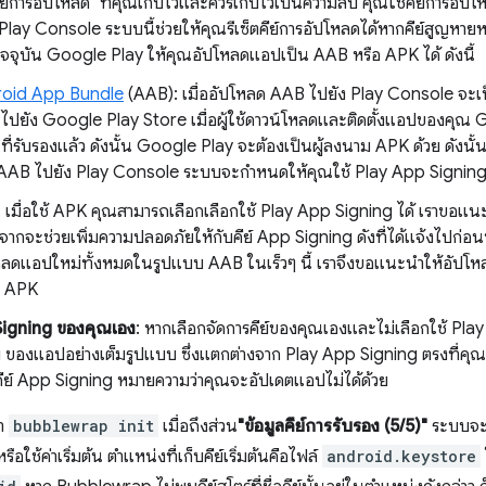
ย์การอัปโหลด" ที่คุณเก็บไว้และควรเก็บไว้เป็นความลับ คุณใช้คีย์การอั
Play Console ระบบนี้ช่วยให้คุณรีเซ็ตคีย์การอัปโหลดได้หากคีย์สูญหายห
จจุบัน Google Play ให้คุณอัปโหลดแอปเป็น AAB หรือ APK ได้ ดังนี้
oid App Bundle
(AAB): เมื่ออัปโหลด AAB ไปยัง Play Console จะเป
ไปยัง Google Play Store เมื่อผู้ใช้ดาวน์โหลดและติดตั้งแอปของคุณ
ี่รับรองแล้ว ดังนั้น Google Play จะต้องเป็นผู้ลงนาม APK ด้วย ดังนั
 AAB ไปยัง Play Console ระบบจะกำหนดให้คุณใช้ Play App Signin
 เมื่อใช้ APK คุณสามารถเลือกเลือกใช้ Play App Signing ได้ เราขอแน
งจากจะช่วยเพิ่มความปลอดภัยให้กับคีย์ App Signing ดังที่ได้แจ้งไปก่
หลดแอปใหม่ทั้งหมดในรูปแบบ AAB ในเร็วๆ นี้ เราจึงขอแนะนำให้อัปโ
ด APK
 Signing ของคุณเอง
: หากเลือกจัดการคีย์ของคุณเองและไม่เลือกใช้ Pl
g ของแอปอย่างเต็มรูปแบบ ซึ่งแตกต่างจาก Play App Signing ตรงที่คุณจะ
คีย์ App Signing หมายความว่าคุณจะอัปเดตแอปไม่ได้ด้วย
่า
bubblewrap init
เมื่อถึงส่วน
"ข้อมูลคีย์การรับรอง (5/5)"
ระบบจะแ
รือใช้ค่าเริ่มต้น ตำแหน่งที่เก็บคีย์เริ่มต้นคือไฟล์
android.keystore