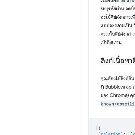
เริ่มต้นคือ
andro
ระบุรหัสผ่าน จดบั
จะใช้คีย์ดังกล่าว
แอปจะกลายเป็น "คี
ควรเก็บคีย์ดังกล่
เข้าถึงแทน
ลิงก์เนื้อหา
คุณต้องใช้ลิงก์ชิ
ที่ Bubblewrap สร
ของ Chrome) คุณ
known/assetli
[{
"relation"
:
[
"