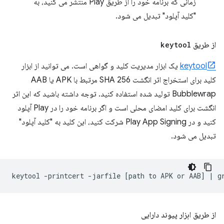
زمانی که برنامه خود را از طریق Play منتشر می کنید، به
"کلید آپلود" تبدیل می شود.
از طریق
keytool
keytool
یک ابزار مدیریت کلید و گواهی است. می توانید از ابزار
کلید برای استخراج اثر انگشت SHA 256 مرتبط با APK یا AAB
Bubblewrap تولید شده استفاده کنید. توجه داشته باشید که این اثر
انگشت برای کلید امضای محلی است و اگر برنامه خود را در Play آپلود
کنید و در Play App Signing شرکت کنید، این کلید به "کلید آپلود"
تبدیل می شود.
keytool
-printcert
-jarfile
[
path
to
APK
or
AAB
]
|
g
از طریق ابزار پیوند دارایی