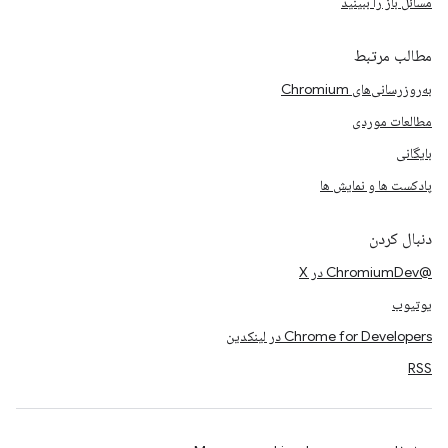
مسائل باز را ببینید
مطالب مرتبط
به‌روزرسانی‌های Chromium
مطالعات موردی
بایگانی
پادکست ها و نمایش ها
دنبال کردن
@ChromiumDev در X
یوتیوب
Chrome for Developers در لینکدین
RSS