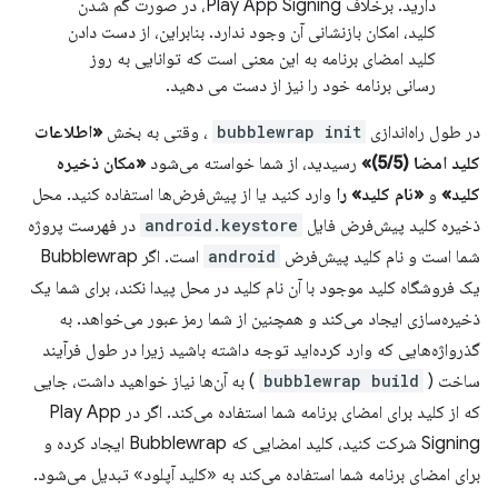
دارید. برخلاف Play App Signing، در صورت گم شدن
کلید، امکان بازنشانی آن وجود ندارد. بنابراین، از دست دادن
کلید امضای برنامه به این معنی است که توانایی به روز
رسانی برنامه خود را نیز از دست می دهید.
در طول راه‌اندازی
bubblewrap init
، وقتی به بخش
«اطلاعات
کلید امضا (5/5)»
رسیدید، از شما خواسته می‌شود
«مکان ذخیره
کلید»
و
«نام کلید» را
وارد کنید یا از پیش‌فرض‌ها استفاده کنید. محل
ذخیره کلید پیش‌فرض فایل
android.keystore
در فهرست پروژه
شما است و نام کلید پیش‌فرض
android
است. اگر Bubblewrap
یک فروشگاه کلید موجود با آن نام کلید در محل پیدا نکند، برای شما یک
ذخیره‌سازی ایجاد می‌کند و همچنین از شما رمز عبور می‌خواهد. به
گذرواژه‌هایی که وارد کرده‌اید توجه داشته باشید زیرا در طول فرآیند
ساخت (
bubblewrap build
) به آن‌ها نیاز خواهید داشت، جایی
که از کلید برای امضای برنامه شما استفاده می‌کند. اگر در Play App
Signing شرکت کنید، کلید امضایی که Bubblewrap ایجاد کرده و
برای امضای برنامه شما استفاده می‌کند به «کلید آپلود» تبدیل می‌شود.