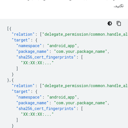
نکنید.
[{
"relation"
:
[
"delegate_permission/common.handle_al
"target"
:
{
"namespace"
:
"android_app"
,
"package_name"
:
"com.your.package_name"
,
"sha256_cert_fingerprints"
:
[
"XX:XX:XX:..."
]
}
},{
"relation"
:
[
"delegate_permission/common.handle_al
"target"
:
{
"namespace"
:
"android_app"
,
"package_name"
:
"com.your.package_name"
,
"sha256_cert_fingerprints"
:
[
"XX:XX:XX:..."
]
}