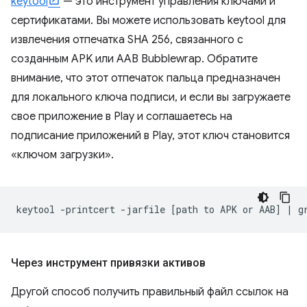
keytool
— это инструмент управления ключами и
сертификатами. Вы можете использовать keytool для
извлечения отпечатка SHA 256, связанного с
созданным APK или AAB Bubblewrap. Обратите
внимание, что этот отпечаток пальца предназначен
для локального ключа подписи, и если вы загружаете
свое приложение в Play и соглашаетесь на
подписание приложений в Play, этот ключ становится
«ключом загрузки».
keytool
-printcert
-jarfile
[
path
to
APK
or
AAB
]
|
g
Через инструмент привязки активов
Другой способ получить правильный файл ссылок на