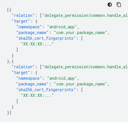
[{
"relation"
:
[
"delegate_permission/common.handle_al
"target"
:
{
"namespace"
:
"android_app"
,
"package_name"
:
"com.your.package_name"
,
"sha256_cert_fingerprints"
:
[
"XX:XX:XX:..."
]
}
},{
"relation"
:
[
"delegate_permission/common.handle_al
"target"
:
{
"namespace"
:
"android_app"
,
"package_name"
:
"com.your.package_name"
,
"sha256_cert_fingerprints"
:
[
"XX:XX:XX:..."
]
}
}]