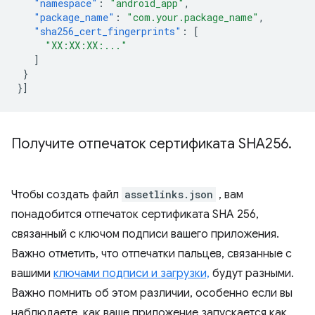
"namespace"
:
"android_app"
,
"package_name"
:
"com.your.package_name"
,
"sha256_cert_fingerprints"
:
[
"XX:XX:XX:..."
]
}
}]
Получите отпечаток сертификата SHA256
.
Чтобы создать файл
assetlinks.json
, вам
понадобится отпечаток сертификата SHA 256,
связанный с ключом подписи вашего приложения.
Важно отметить, что отпечатки пальцев, связанные с
вашими
ключами подписи и загрузки,
будут разными.
Важно помнить об этом различии, особенно если вы
наблюдаете, как ваше приложение запускается как