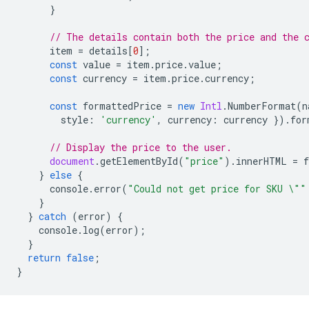
}
// The details contain both the price and the 
item
=
details
[
0
];
const
value
=
item
.
price
.
value
;
const
currency
=
item
.
price
.
currency
;
const
formattedPrice
=
new
Intl
.
NumberFormat
(
n
style
:
'currency'
,
currency
:
currency
}).
for
// Display the price to the user.
document
.
getElementById
(
"price"
).
innerHTML
=
}
else
{
console
.
error
(
"Could not get price for SKU \""
}
}
catch
(
error
)
{
console
.
log
(
error
);
}
return
false
;
}