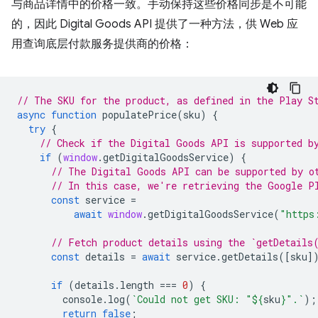
与商品详情中的价格一致。手动保持这些价格同步是不可能
的，因此 Digital Goods API 提供了一种方法，供 Web 应
用查询底层付款服务提供商的价格：
// The SKU for the product, as defined in the Play S
async
function
populatePrice
(
sku
)
{
try
{
// Check if the Digital Goods API is supported b
if
(
window
.
getDigitalGoodsService
)
{
// The Digital Goods API can be supported by o
// In this case, we're retrieving the Google P
const
service
=
await
window
.
getDigitalGoodsService
(
"https
// Fetch product details using the `getDetails
const
details
=
await
service
.
getDetails
([
sku
]
if
(
details
.
length
===
0
)
{
console
.
log
(
`Could not get SKU: "
${
sku
}
".`
);
return
false
;