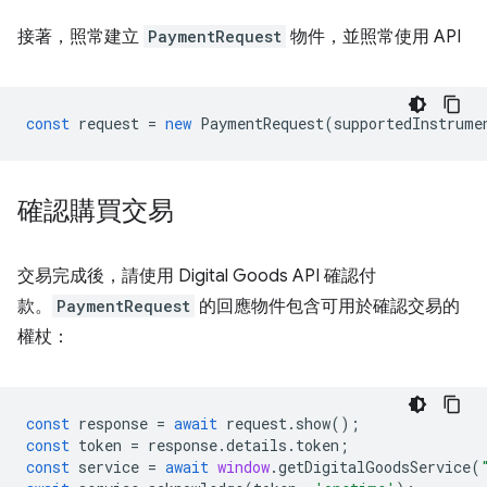
接著，照常建立
PaymentRequest
物件，並照常使用 API
const
request
=
new
PaymentRequest
(
supportedInstrume
確認購買交易
交易完成後，請使用 Digital Goods API 確認付
款。
PaymentRequest
的回應物件包含可用於確認交易的
權杖：
const
response
=
await
request
.
show
();
const
token
=
response
.
details
.
token
;
const
service
=
await
window
.
getDigitalGoodsService
(