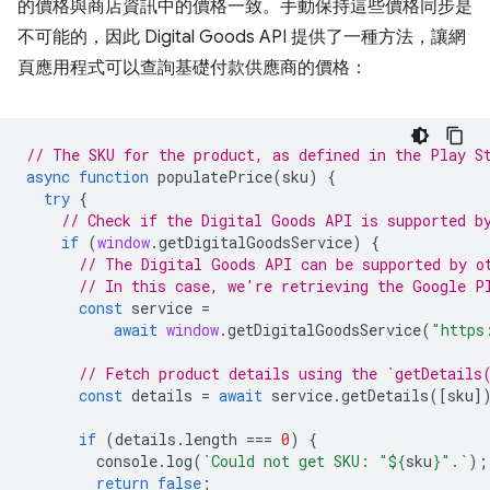
的價格與商店資訊中的價格一致。手動保持這些價格同步是
不可能的，因此 Digital Goods API 提供了一種方法，讓網
頁應用程式可以查詢基礎付款供應商的價格：
// The SKU for the product, as defined in the Play S
async
function
populatePrice
(
sku
)
{
try
{
// Check if the Digital Goods API is supported b
if
(
window
.
getDigitalGoodsService
)
{
// The Digital Goods API can be supported by o
// In this case, we're retrieving the Google P
const
service
=
await
window
.
getDigitalGoodsService
(
"https
// Fetch product details using the `getDetails
const
details
=
await
service
.
getDetails
([
sku
]
if
(
details
.
length
===
0
)
{
console
.
log
(
`Could not get SKU: "
${
sku
}
".`
);
return
false
;