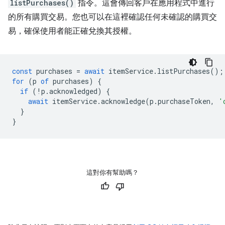
listPurchases()
指令。這會傳回客戶在應用程式中進行
的所有購買交易。您也可以在這裡確認任何未確認的購買交
易，確保使用者能正確兌換其授權。
const
purchases
=
await
itemService
.
listPurchases
();
for
(
p
of
purchases
)
{
if
(
!
p
.
acknowledged
)
{
await
itemService
.
acknowledge
(
p
.
purchaseToken
,
'
}
}
這對你有幫助嗎？