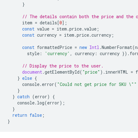
}
// The details contain both the price and the 
item
=
details
[
0
];
const
value
=
item
.
price
.
value
;
const
currency
=
item
.
price
.
currency
;
const
formattedPrice
=
new
Intl
.
NumberFormat
(
n
style
:
'currency'
,
currency
:
currency
}).
for
// Display the price to the user.
document
.
getElementById
(
"price"
).
innerHTML
=
}
else
{
console
.
error
(
"Could not get price for SKU \""
}
}
catch
(
error
)
{
console
.
log
(
error
);
}
return
false
;
}