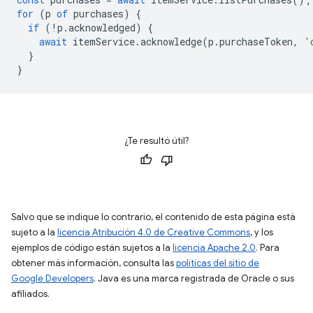
for
(
p
of
purchases
)
{
if
(
!
p
.
acknowledged
)
{
await
itemService
.
acknowledge
(
p
.
purchaseToken
,
'
}
}
¿Te resultó útil?
Salvo que se indique lo contrario, el contenido de esta página está
sujeto a la
licencia Atribución 4.0 de Creative Commons
, y los
ejemplos de código están sujetos a la
licencia Apache 2.0
. Para
obtener más información, consulta las
políticas del sitio de
Google Developers
. Java es una marca registrada de Oracle o sus
afiliados.