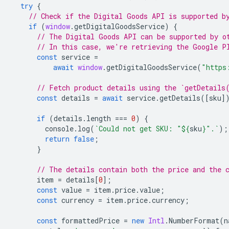
try
{
// Check if the Digital Goods API is supported b
if
(
window
.
getDigitalGoodsService
)
{
// The Digital Goods API can be supported by o
// In this case, we're retrieving the Google P
const
service
=
await
window
.
getDigitalGoodsService
(
"https
// Fetch product details using the `getDetails
const
details
=
await
service
.
getDetails
([
sku
]
if
(
details
.
length
===
0
)
{
console
.
log
(
`Could not get SKU: "
${
sku
}
".`
);
return
false
;
}
// The details contain both the price and the 
item
=
details
[
0
];
const
value
=
item
.
price
.
value
;
const
currency
=
item
.
price
.
currency
;
const
formattedPrice
=
new
Intl
.
NumberFormat
(
n