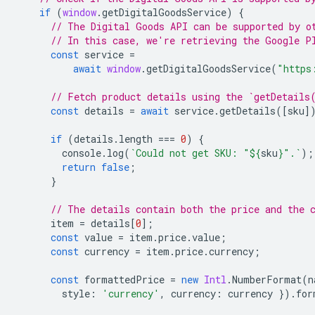
if
(
window
.
getDigitalGoodsService
)
{
// The Digital Goods API can be supported by o
// In this case, we're retrieving the Google P
const
service
=
await
window
.
getDigitalGoodsService
(
"https
// Fetch product details using the `getDetails
const
details
=
await
service
.
getDetails
([
sku
]
if
(
details
.
length
===
0
)
{
console
.
log
(
`Could not get SKU: "
${
sku
}
".`
);
return
false
;
}
// The details contain both the price and the 
item
=
details
[
0
];
const
value
=
item
.
price
.
value
;
const
currency
=
item
.
price
.
currency
;
const
formattedPrice
=
new
Intl
.
NumberFormat
(
n
style
:
'currency'
,
currency
:
currency
}).
for