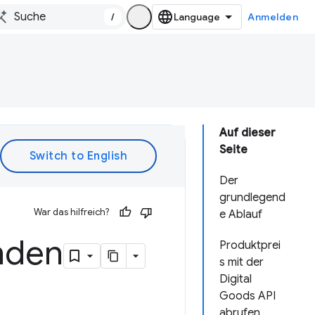
/
Anmelden
Auf dieser
Seite
Der
grundlegend
War das hilfreich?
e Ablauf
enden
Produktprei
s mit der
Digital
Goods API
abrufen