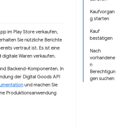
Kaufvorgan
g starten
Kauf
App im Play Store verkaufen,
bestätigen
rhalten Sie nützliche Berichte
its vertraut ist. Es ist eine
Nach
 digitale Waren verkaufen.
vorhandene
n
 und Backend-Komponenten. In
Berechtigun
wendung der Digital Goods API
gen suchen
kumentation
und machen Sie
n eine Produktionsanwendung