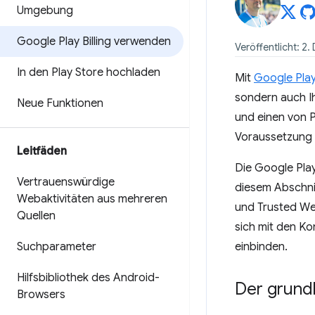
Umgebung
Google Play Billing verwenden
Veröffentlicht: 
In den Play Store hochladen
Mit
Google Play 
sondern auch Ih
Neue Funktionen
und einen von P
Voraussetzung f
Leitfäden
Die Google Play
Vertrauenswürdige
diesem Abschnit
Webaktivitäten aus mehreren
und Trusted Web
Quellen
sich mit den Ko
Suchparameter
einbinden.
Hilfsbibliothek des Android-
Der grund
Browsers