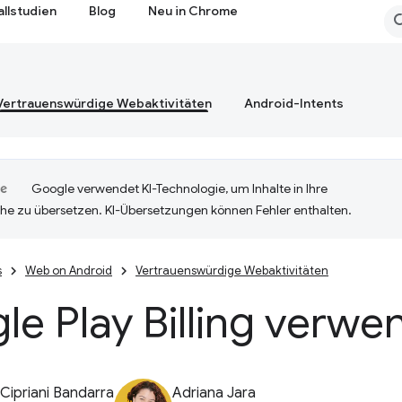
allstudien
Blog
Neu in Chrome
Vertrauenswürdige Webaktivitäten
Android-Intents
Google verwendet KI-Technologie, um Inhalte in Ihre
he zu übersetzen. KI-Übersetzungen können Fehler enthalten.
s
Web on Android
Vertrauenswürdige Webaktivitäten
e Play Billing verw
Cipriani Bandarra
Adriana Jara