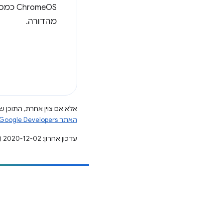
מהדורה.
אלא אם צוין אחרת, התוכן של
האתר Google Developers‏
עדכון אחרון: 2020-12-02 (שעון UTC).
הוספת תוכן
דיווח על באג
ראה נושאים פתוחים