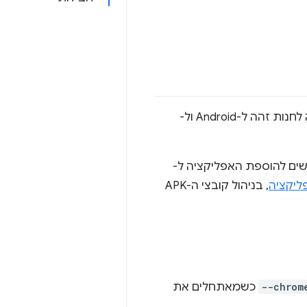
פעילויות Trusted Web זמינות בחנות Google Play. התהליך להוספת האפליקציה לחנות זהה ל-Android ול-
ים להוספת האפליקציה ל-
ליקציה
, בניהול קובצי ה-APK
--chrom
כשמאתחלים את