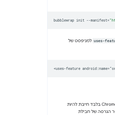
bubblewrap
init
--manifest
=
"h
uses-feat
למניפסט של
<uses-feature
android:name="o
אם הדף המפורט שלכם משותף עם אפליקציה ל-Android, גרסת החבילה ל-ChromeOS בלבד חייבת להיות
. מומלץ להגדיר את מספר הגרסה של חבילת