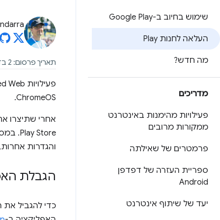
שימוש בחיוב ב-Google Play
andarra
העלאה לחנות Play
מה חדש?
תאריך פרסום: 2 בדצמבר 2020
מדריכים
ChromeOS.
פעילויות מהימנות באינטרנט
אחרי שתיצרו את
ממקורות מרובים
Play Store. במסמכי העזרה של Play Console תוכלו למצוא עזרה ב
והגדרות אחרות, 
פרמטרים של שאילתה
ספריית העזרה של דפדפן
הגבלת האפליקציה
Android
יעד של שיתוף אינטרנט
כדי להגביל את האפליקציה ל-ebooks
האפליקציה ב-
ap