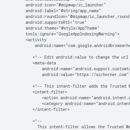
android:name="com.google.androidbrowserhe
<!--
Edit
android:value
to
change
the
url
android:value="https://airhorner.com"
<!--
This
intent-filter
adds
the
Trusted
<action
android:name="android.intent.
<category
android:name="android.inten
</intent-filter>

This
intent-filter
allows
the
Trusted
W