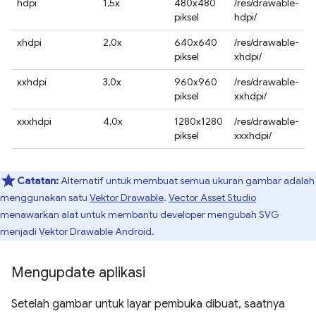
hdpi
1,5x
480x480
/res/drawable-
piksel
hdpi/
xhdpi
2,0x
640x640
/res/drawable-
piksel
xhdpi/
xxhdpi
3,0x
960x960
/res/drawable-
piksel
xxhdpi/
xxxhdpi
4,0x
1280x1280
/res/drawable-
piksel
xxxhdpi/
Catatan:
Alternatif untuk membuat semua ukuran gambar adalah
menggunakan satu
Vektor Drawable
.
Vector Asset Studio
menawarkan alat untuk membantu developer mengubah SVG
menjadi Vektor Drawable Android.
Mengupdate aplikasi
Setelah gambar untuk layar pembuka dibuat, saatnya