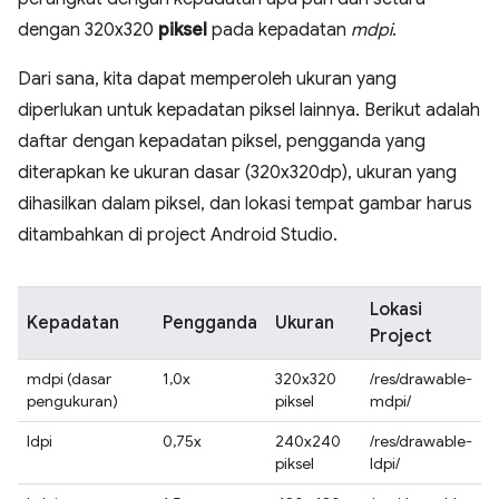
dengan 320x320
piksel
pada kepadatan
mdpi
.
Dari sana, kita dapat memperoleh ukuran yang
diperlukan untuk kepadatan piksel lainnya. Berikut adalah
daftar dengan kepadatan piksel, pengganda yang
diterapkan ke ukuran dasar (320x320dp), ukuran yang
dihasilkan dalam piksel, dan lokasi tempat gambar harus
ditambahkan di project Android Studio.
Lokasi
Kepadatan
Pengganda
Ukuran
Project
mdpi (dasar
1,0x
320x320
/res/drawable-
pengukuran)
piksel
mdpi/
ldpi
0,75x
240x240
/res/drawable-
piksel
ldpi/