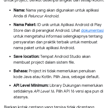
untuk project. Berikut deskripsi singkat dari setiap kolom:
Nama:
Nama yang akan digunakan untuk aplikasi
Anda di
Peluncur Android
.
Nama Paket:
ID unik untuk Aplikasi Android di Play
Store dan di perangkat Android. Lihat
dokumentasi
untuk mengetahui informasi selengkapnya tentang
persyaratan dan praktik terbaik untuk membuat
nama paket untuk aplikasi Android.
Save location:
Tempat Android Studio akan
membuat project dalam sistem file.
Bahasa:
Project ini tidak memerlukan penulisan
kode Java atau Kotlin. Pilih Java, sebagai default.
API Level Minimum:
Library Dukungan memerlukan
setidaknya
API Level 16
. Pilih API 16 versi apa pun di
atasnya.
Biarkan kotak centang yang tersisa tidak dicentang,