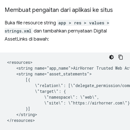
Membuat pengaitan dari aplikasi ke situs
Buka file resource string
app > res > values >
strings.xml
dan tambahkan pernyataan Digital
AssetLinks di bawah:
<string
name="app_name">AirHorner
Trusted
Web
<string
\"relation\":
\"target\":
\"namespace\":
\"site\":
</string>
