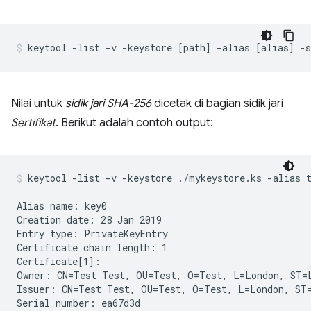
Nilai untuk
sidik jari SHA-256
dicetak di bagian sidik jari
Sertifikat
. Berikut adalah contoh output:
keytool -list -v -keystore ./mykeystore.ks -alias 
Alias name: key0

Creation date: 28 Jan 2019

Entry type: PrivateKeyEntry

Certificate chain length: 1

Certificate[1]:

Owner: CN=Test Test, OU=Test, O=Test, L=London, ST=L
Issuer: CN=Test Test, OU=Test, O=Test, L=London, ST=
Serial number: ea67d3d
