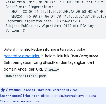
Valid from: Mon Jan 28 14:58:00 GMT 2019 until: Fri 
Certificate fingerprints:

   SHA1: 38:03:D6:95:91:7C:9C:EE:4A:A0:58:43:A7:43:
   SHA256: F5:08:9F:8A:D4:C8:4A:15:6D:0A:B1:3F:61:9
Signature algorithm name: SHA256withRSA

Subject Public Key Algorithm: 2048-bit RSA key

Setelah memiliki kedua informasi tersebut, buka
generator assetlinks
, isi kolom, lalu klik
Buat Pernyataan
.
Salin pernyataan yang dihasilkan dan tayangkan dari
domain Anda, dari URL
/.well-
known/assetlinks.json
.
Catatan:
File
harus berada di
AssetLinks
/.well-
, di root domain, karena hanya di sana
known/assetlinks.json
Chrome akan mencarinya.