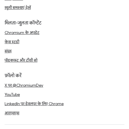
खुली समस्याएं देखें
मिलता-जुलता कॉन्टेंट
Chromium के अपडेट
केस स्टडी
संग्रह
पॉडकास्ट और टीवी शो
फ़ॉलो करें
X पर @ChromiumDev
YouTube
LinkedIn पर डेवलपर के लिए Chrome
आरएसएस