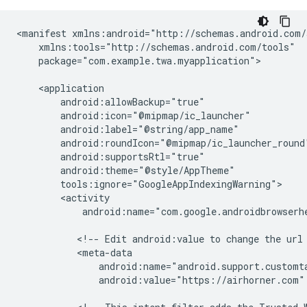
<manifest
package="com.example.twa.myapplication">

android:name="com.google.androidbrowserhe
<!--
Edit
android:value
to
change
the
url
android:value="https://airhorner.com"