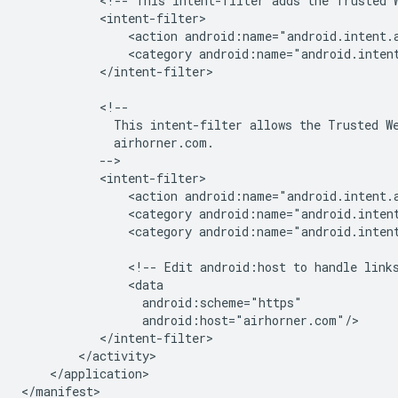
<!--
This
intent-filter
adds
the
Trusted
<action
android:name="android.intent.
<category
android:name="android.inten
</intent-filter>

This
intent-filter
allows
the
Trusted
W
<action
<category
android:name="android.inten
<category
android:name="android.intent
<!--
Edit
android:host
to
handle
link
</application>
