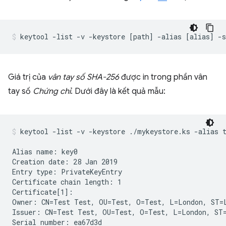
Giá trị của
vân tay số SHA-256
được in trong phần vân
tay số
Chứng chỉ
. Dưới đây là kết quả mẫu:
keytool -list -v -keystore ./mykeystore.ks -alias 
Alias name: key0

Creation date: 28 Jan 2019

Entry type: PrivateKeyEntry

Certificate chain length: 1

Certificate[1]:

Owner: CN=Test Test, OU=Test, O=Test, L=London, ST=L
Issuer: CN=Test Test, OU=Test, O=Test, L=London, ST=
Serial number: ea67d3d
