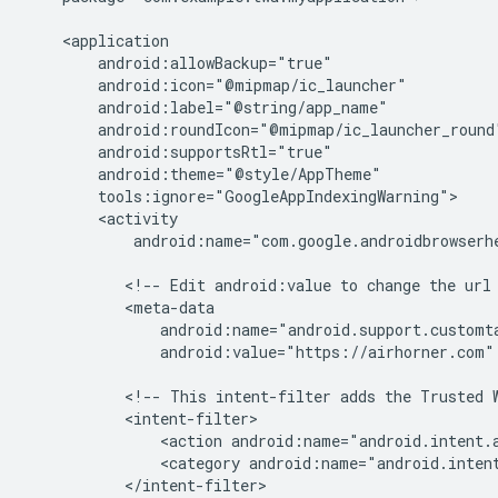
android:name="com.google.androidbrowserhe
<!--
Edit
android:value
to
change
the
url
android:value="https://airhorner.com"
<!--
This
intent-filter
adds
the
Trusted
<action
android:name="android.intent.
<category
android:name="android.inten
</intent-filter>
