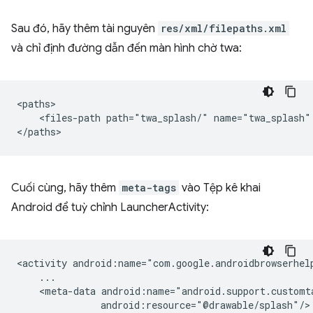
Sau đó, hãy thêm tài nguyên
res/xml/filepaths.xml
và chỉ định đường dẫn đến màn hình chờ twa:
<files-path
path="twa_splash/"
name="twa_splash"
Cuối cùng, hãy thêm
meta-tags
vào Tệp kê khai
Android để tuỳ chỉnh LauncherActivity:
<activity
<meta-data