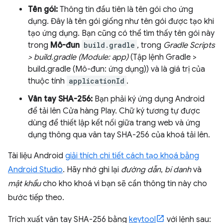
Tên gói:
Thông tin đầu tiên là tên gói cho ứng
dụng. Đây là tên gói giống như tên gói được tạo khi
tạo ứng dụng. Bạn cũng có thể tìm thấy tên gói này
trong
Mô-đun
build.gradle
, trong
Gradle Scripts
> build.gradle (Module: app)
(Tập lệnh Gradle >
build.gradle (Mô-đun: ứng dụng)) và là giá trị của
thuộc tính
applicationId
.
Vân tay SHA-256:
Bạn phải ký ứng dụng Android
để tải lên Cửa hàng Play. Chữ ký tương tự được
dùng để thiết lập kết nối giữa trang web và ứng
dụng thông qua vân tay SHA-256 của khoá tải lên.
Tài liệu Android
giải thích chi tiết cách tạo khoá bằng
Android Studio
. Hãy nhớ ghi lại
đường dẫn
,
bí danh
và
mật khẩu
cho kho khoá vì bạn sẽ cần thông tin này cho
bước tiếp theo.
Trích xuất vân tay SHA-256 bằng
keytool
với lệnh sau: