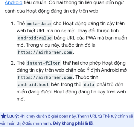
Android
tiêu chuẩn. Có hai thông tin liên quan đến ngữ
cảnh của Hoạt động đáng tin cậy trên web:
Thẻ
meta-data
cho Hoạt động đáng tin cậy trên
web biết URL mà nó sẽ mở. Thay đổi thuộc tính
android:value
bằng URL của PWA mà bạn muốn
mở. Trong ví dụ này, thuộc tính đó là
https://airhorner.com
.
Thẻ
intent-filter
thứ hai
cho phép Hoạt động
đáng tin cậy trên web chặn các Ý định Android mở
https://airhorner.com
. Thuộc tính
android:host
bên trong thẻ
data
phải trỏ đến
miền đang được Hoạt động đáng tin cậy trên web
mở.
Lưu ý:
Khi chạy dự án ở giai đoạn này, Thanh URL từ Thẻ tuỳ chỉnh sẽ
vẫn hiển thị ở đầu màn hình.
Đây không phải là lỗi
.