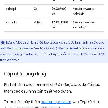
px
xhdpi/
xxhdpi
3x
960x960
/res/drawable-
px
xxhdpi/
xxxhdpi
4 lần
1280x1280
/res/drawable-
px
xxxhdpi/
Lưu ý:
Một cách khác để tạo tất cả kích thước hình ảnh là sử dụng
một
Vector Drawable
(Vectơ vẽ được).
Vector Asset Studio
cung cấp
các công cụ giúp nhà phát triển chuyển đổi SVG thành Vectơ vẽ được
trên Android.
Cập nhật ứng dụng
Khi hình ảnh cho màn hình chờ đã được tạo, đã đến lúc
thêm các cấu hình cần thiết vào dự án.
Trước tiên, hãy thêm
content-provider
vào Tệp kê khai