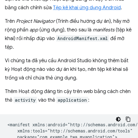
bằng cách chỉnh sửa
Tệp kê khai ứng dụng Android
.
Trên
Project Navigator
(Trình điều hướng dự án), hãy mở
rộng phần
app
(ứng dụng), theo sau là
manifests
(tệp kê
khai) rồi nhấp đúp vào
AndroidManifest.xml
để mở
tệp.
Vì chúng ta đã yêu cầu Android Studio không thêm bất
kỳ Hoạt động nào vào dự án khi tạo, nên tệp kê khai sẽ
trống và chỉ chứa thẻ ứng dụng.
Thêm Hoạt động đáng tin cậy trên web bằng cách chèn
thẻ
activity
vào thẻ
application
:
<manifest
package="com.example.twa.myapplication">
