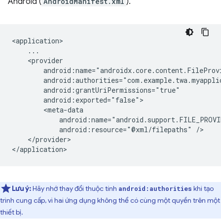
Android (
AndroidManifest.xml
).
android:resource="@xml/filepaths"
</provider>

Lưu ý:
Hãy nhớ thay đổi thuộc tính
khi tạo
android:authorities
trình cung cấp, vì hai ứng dụng không thể có cùng một quyền trên một
thiết bị.