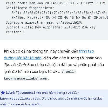
Valid from: Mon Jan 28 14:58:00 GMT 2019 until: Fri 
Certificate fingerprints:

   SHA1: 38:03:D6:95:91:7C:9C:EE:4A:A0:58:43:A7:43:
   SHA256: F5:08:9F:8A:D4:C8:4A:15:6D:0A:B1:3F:61:9
Signature algorithm name: SHA256withRSA

Subject Public Key Algorithm: 2048-bit RSA key

Khi đã có cả hai thông tin, hãy chuyển đến
trình tạo
đường liên kết tài sản
, điền vào các trường rồi nhấn vào
Tạo câu lệnh
. Sao chép câu lệnh đã tạo và phân phát câu
lệnh đó từ miền của bạn, từ URL
/.well-
known/assetlinks.json
.
Lưu ý:
Tệp
phải nằm trong
AssetLinks
/.well-
, ở thư mục gốc của miền, vì đó là nơi duy
known/assetlinks.json
nhất Chrome sẽ tìm tệp đó.