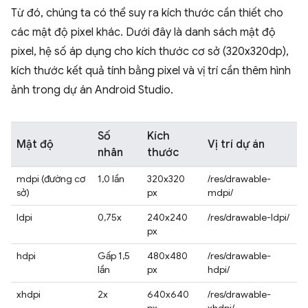
Từ đó, chúng ta có thể suy ra kích thước cần thiết cho
các mật độ pixel khác. Dưới đây là danh sách mật độ
pixel, hệ số áp dụng cho kích thước cơ sở (320x320dp),
kích thước kết quả tính bằng pixel và vị trí cần thêm hình
ảnh trong dự án Android Studio.
Số
Kích
Mật độ
Vị trí dự án
nhân
thước
mdpi (đường cơ
1,0 lần
320x320
/res/drawable-
sở)
px
mdpi/
ldpi
0,75x
240x240
/res/drawable-ldpi/
px
hdpi
Gấp 1,5
480x480
/res/drawable-
lần
px
hdpi/
xhdpi
2x
640x640
/res/drawable-