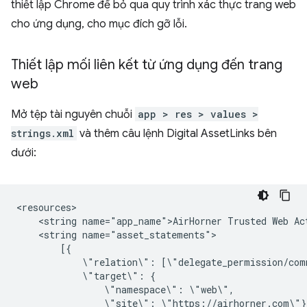
thiết lập Chrome để bỏ qua quy trình xác thực trang web
cho ứng dụng, cho mục đích gỡ lỗi.
Thiết lập mối liên kết từ ứng dụng đến trang
web
Mở tệp tài nguyên chuỗi
app > res > values >
strings.xml
và thêm câu lệnh Digital AssetLinks bên
dưới:
<string
name="app_name">AirHorner
Trusted
Web
<string
\"relation\":
\"target\":
\"namespace\":
\"site\":