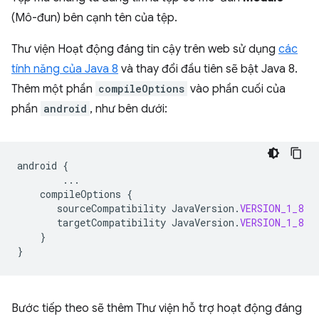
(Mô-đun) bên cạnh tên của tệp.
Thư viện Hoạt động đáng tin cậy trên web sử dụng
các
tính năng của Java 8
và thay đổi đầu tiên sẽ bật Java 8.
Thêm một phần
compileOptions
vào phần cuối của
phần
android
, như bên dưới:
android
{
...
compileOptions
{
sourceCompatibility
JavaVersion
.
VERSION_1_8
targetCompatibility
JavaVersion
.
VERSION_1_8
}
}
Bước tiếp theo sẽ thêm Thư viện hỗ trợ hoạt động đáng