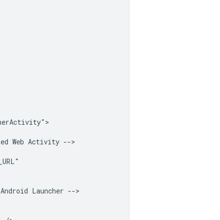
erActivity">

ted
Web
Activity
Android
Launcher