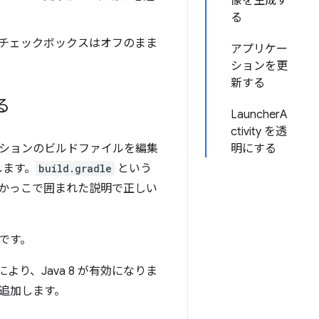
像を生成す
る
りのチェックボックスはオフのまま
アプリケー
ションを更
新する
る
LauncherA
ctivity を透
プリケーションのビルドファイルを編集
明にする
します。
build.gradle
という
、かっこで囲まれた説明で正しい
です。
り、Java 8 が有効になりま
追加します。