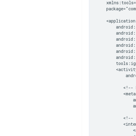
package="com
andr
<!--
a
<!--
<