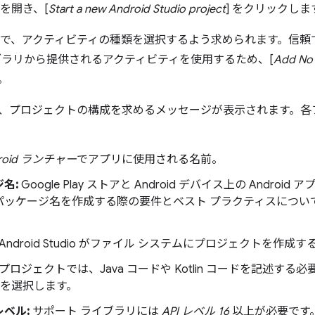
io を開き、[
Start a new Android Studio project
] をクリックしま
Studio で、アクティビティの種類を選択するよう求められます。
ブラリから提供されるアクティビティを使用するため、[
Add No 
。
、プロジェクトの構成を求めるメッセージが表示されます。各
roid ランチャー
でアプリに使用される名前。
名:
Google Play ストアと Android デバイス上の Android
パッケージ名を作成する際の要件とベスト プラクティスについ
Android Studio がファイル システムにプロジェクトを作成
プロジェクトでは、Java コードや Kotlin コードを記述す
a を選択します。
レベル:
サポート ライブラリには
API レベル 16
以上が必要です。