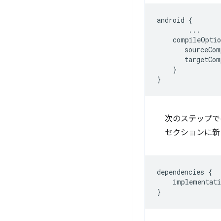
android
{
...
compileOptio
sourceCom
targetCom
}
}
次のステップでは、
セクションに新
dependencies
{
implementati
}