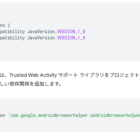
ns
{
patibility
JavaVersion
.
VERSION_1_8
patibility
JavaVersion
.
VERSION_1_8
Trusted Web Activity サポート ライブラリをプロジェ
しい依存関係を追加します。
on
'com.google.androidbrowserhelper:androidbrowserhelpe