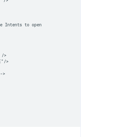
"
e
Intents
to
"/>
