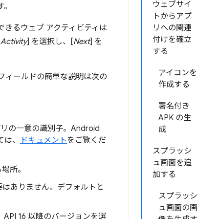
ウェブサイ
す。
トからアプ
信頼できるウェブ アクティビティは
リへの関連
付けを確立
Activity
] を選択し、[
Next
] を
する
アイコンを
フィールドの簡単な説明は次の
作成する
署名付き
APK の生
 アプリの一意の識別子。Android
成
ては、
ドキュメント
をご覧くだ
スプラッシ
ュ画面を追
する場所。
加する
る必要はありません。デフォルトと
スプラッシ
ュ画面の画
API 16 以降のバージョンを選