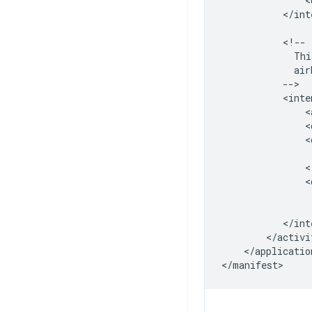
<
</int
Thi
<
<
<
<
</application