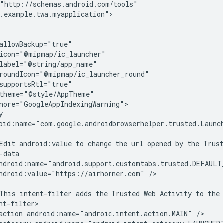
.example.twa.myapplication">

oid:name="com.google.androidbrowserhelper.trusted.Launch
Edit
android:value
to
change
the
url
opened
by
the
Trus
ndroid:value="https://airhorner.com"
/>

This
intent-filter
adds
the
Trusted
Web
Activity
to
the
action
android:name="android.intent.action.MAIN"