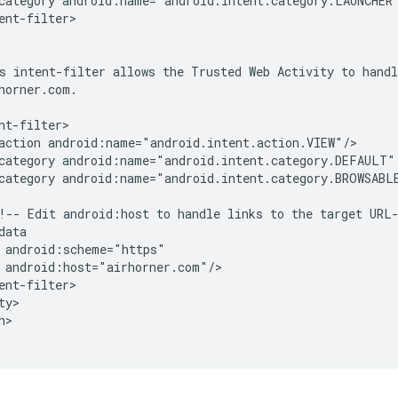
category
android:name="android.intent.category.LAUNCHER
ent-filter>

s
intent-filter
allows
the
Trusted
Web
Activity
to
handl
action
category
android:name="android.intent.category.DEFAULT"
category
android:name="android.intent.category.BROWSABLE
!--
Edit
android:host
to
handle
links
to
the
target
>
