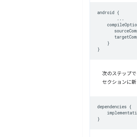
android
{
...
compileOptio
sourceCom
targetCom
}
}
次のステップでは、
セクションに新
dependencies
{
implementati
}