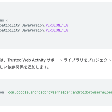
ns
{
patibility
JavaVersion
.
VERSION_1_8
patibility
JavaVersion
.
VERSION_1_8
Trusted Web Activity サポート ライブラリをプロジェ
しい依存関係を追加します。
on
'com.google.androidbrowserhelper:androidbrowserhelpe