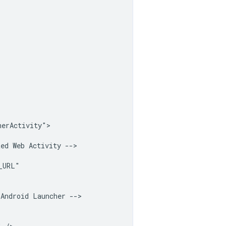
erActivity">

ted
Web
Activity
Android
Launcher