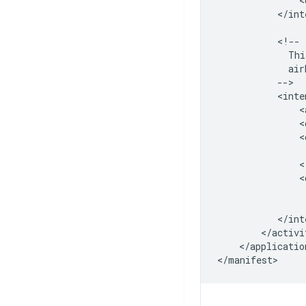
<
</int
Thi
<
<
<
<
</application