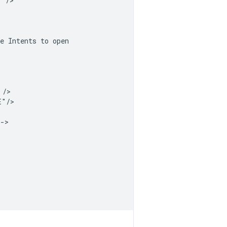
"
e
Intents
to
"/>
