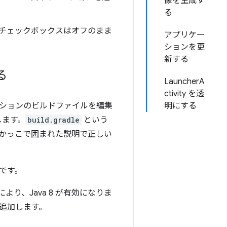
像を生成す
る
りのチェックボックスはオフのまま
アプリケー
ションを更
新する
る
LauncherA
ctivity を透
プリケーションのビルドファイルを編集
明にする
します。
build.gradle
という
、かっこで囲まれた説明で正しい
です。
り、Java 8 が有効になりま
追加します。