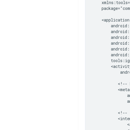
package="com
andr
<!--
a
<!--
<