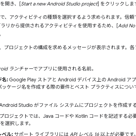
io を開き、[
Start a new Android Studio project
] をクリックしま
Studio で、アクティビティの種類を選択するよう求められます。
ブラリから提供されるアクティビティを使用するため、[
Add No 
。
、プロジェクトの構成を求めるメッセージが表示されます。各
roid ランチャー
でアプリに使用される名前。
名:
Google Play ストアと Android デバイス上の Android
パッケージ名を作成する際の要件とベスト プラクティスについ
Android Studio がファイル システムにプロジェクトを作成
プロジェクトでは、Java コードや Kotlin コードを記述す
a を選択します。
レベル:
サポート ライブラリには
API レベル 16
以上が必要です。