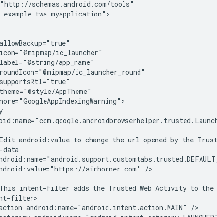
.example.twa.myapplication">

oid:name="com.google.androidbrowserhelper.trusted.Launch
Edit
android:value
to
change
the
url
opened
by
the
Trus
ndroid:value="https://airhorner.com"
/>

This
intent-filter
adds
the
Trusted
Web
Activity
to
the
action
android:name="android.intent.action.MAIN"