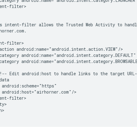
category
android:name="android.intent.category.LAUNCHER
ent-filter>

s
intent-filter
allows
the
Trusted
Web
Activity
to
handl
action
category
android:name="android.intent.category.DEFAULT"
category
android:name="android.intent.category.BROWSABLE
!--
Edit
android:host
to
handle
links
to
the
target
>
