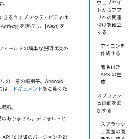
ウェブサイ
す。
トからアプ
信頼できるウェブ アクティビティは
リへの関連
付けを確立
Activity
] を選択し、[
Next
] を
する
アイコンを
フィールドの簡単な説明は次の
作成する
署名付き
APK の生
 アプリの一意の識別子。Android
成
ては、
ドキュメント
をご覧くだ
スプラッシ
ュ画面を追
する場所。
加する
る必要はありません。デフォルトと
スプラッシ
ュ画面の画
API 16 以降のバージョンを選