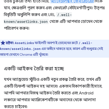
উভয় টুকরো তথ্য হাতে নিয়ে,
অ্যাসেটলিঙ্কস জেনারেটরের
দিকে
যান, ক্ষেত্রগুলি পূরণ করুন এবং
জেনারেট স্টেটমেন্ট
টিপুন। উত্পন্ন
বিবৃতিটি অনুলিপি করুন এবং URL
/.well-
known/assetlinks.json
থেকে এটি আপনার ডোমেন থেকে
পরিবেশন করুন।
দ্রষ্টব্য:
ফাইলটি অবশ্যই ডোমেনের রুটে
AssetLinks
/.well-
এর অধীনে থাকতে হবে, কারণ এটি শুধুমাত্র সেই
known/assetlinks.json
জায়গা যেখানে Chrome এটি খুঁজবে৷
একটি আইকন তৈরি করা হচ্ছে
যখন অ্যান্ড্রয়েড স্টুডিও একটি নতুন প্রকল্প তৈরি করে, তখন এটি
একটি ডিফল্ট আইকন সহ আসবে। একজন বিকাশকারী হিসাবে,
আপনি আপনার নিজস্ব আইকন তৈরি করতে এবং Android
লঞ্চারে আপনার অ্যাপ্লিকেশনটিকে অন্যদের থেকে আলাদা
করতে চাইবেন৷