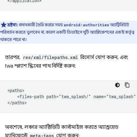
দ্রষ্টব্য:
প্রদানকারী তৈরি করার সময়
অ্যাট্রিবিউট
android:authorities
পরিবর্তন করতে ভুলবেন না, কারণ একটি ডিভাইসে দুটি অ্যাপ্লিকেশনের একই কর্তৃত্ব
থাকতে পারে না।
তারপর,
res/xml/filepaths.xml
রিসোর্স যোগ করুন, এবং
twa স্প্ল্যাশ স্ক্রিনের পাথ নির্দিষ্ট করুন:
<files-path
path="twa_splash/"
name="twa_splash"
অবশেষে, লঞ্চার অ্যাক্টিভিটি কাস্টমাইজ করতে অ্যান্ড্রয়েড
ম্যানিফেস্টে
meta-tags
যোগ করুন: