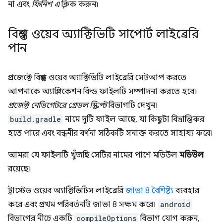
না এবং
ফিনিশ এ
ক্লিক করুন৷
বিশ্বস্ত ওয়েব অ্যাক্টিভিটি সাপোর্ট লাইব্রেরি
পান
প্রজেক্টে বিশ্বস্ত ওয়েব অ্যাক্টিভিটি লাইব্রেরি সেটআপ করতে
আপনাকে অ্যাপ্লিকেশন বিল্ড ফাইলটি সম্পাদনা করতে হবে।
প্রজেক্ট নেভিগেটরে
গ্রেডল স্ক্রিপ্ট
বিভাগটি দেখুন।
build.gradle
নামে দুটি ফাইল আছে, যা কিছুটা বিভ্রান্তিকর
হতে পারে এবং বন্ধনীর বর্ণনা সঠিকটি সনাক্ত করতে সাহায্য করে।
আমরা যে ফাইলটি খুঁজছি সেটির নামের পাশে মডিউল
মডিউল
রয়েছে।
ট্রাস্টেড ওয়েব অ্যাক্টিভিটিস লাইব্রেরি
জাভা 8 বৈশিষ্ট্য
ব্যবহার
করে এবং প্রথম পরিবর্তনটি জাভা 8 সক্ষম করে।
android
বিভাগের নীচে একটি
compileOptions
বিভাগ যোগ করুন,