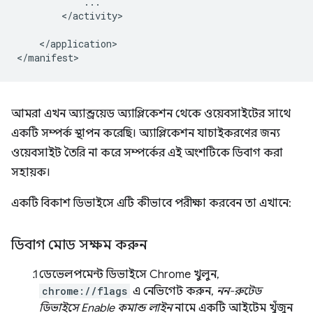
</activity>

</application>

আমরা এখন অ্যান্ড্রয়েড অ্যাপ্লিকেশন থেকে ওয়েবসাইটের সাথে
একটি সম্পর্ক স্থাপন করেছি। অ্যাপ্লিকেশন যাচাইকরণের জন্য
ওয়েবসাইট তৈরি না করে সম্পর্কের এই অংশটিকে ডিবাগ করা
সহায়ক।
একটি বিকাশ ডিভাইসে এটি কীভাবে পরীক্ষা করবেন তা এখানে:
ডিবাগ মোড সক্ষম করুন
ডেভেলপমেন্ট ডিভাইসে Chrome খুলুন,
chrome://flags
এ নেভিগেট করুন,
নন-রুটেড
ডিভাইসে Enable কমান্ড লাইন
নামে একটি আইটেম খুঁজুন