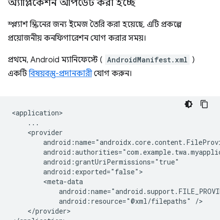
অ্যাপ্লিকেশন আপডেট করা হচ্ছে
স্প্ল্যাশ স্ক্রিনের জন্য ইমেজ তৈরি করা হয়েছে, এটি প্রকল্পে
প্রয়োজনীয় কনফিগারেশন যোগ করার সময়।
প্রথমে, Android ম্যানিফেস্টে (
AndroidManifest.xml
)
একটি
বিষয়বস্তু-প্রদানকারী
যোগ করুন।
android:resource="@xml/filepaths"
</provider>
