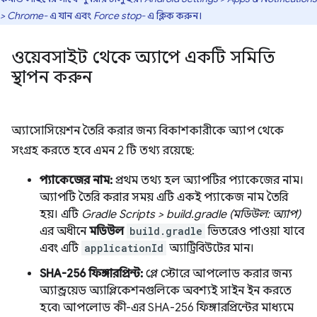
> Chrome-
এ যান এবং
Force stop-
এ ক্লিক করুন।
ওয়েবসাইট থেকে অ্যাপে একটি সমিতি
স্থাপন করুন
অ্যাসোসিয়েশন তৈরি করার জন্য বিকাশকারীকে অ্যাপ থেকে
সংগ্রহ করতে হবে এমন 2 টি তথ্য রয়েছে:
প্যাকেজের নাম:
প্রথম তথ্য হল অ্যাপটির প্যাকেজের নাম।
অ্যাপটি তৈরি করার সময় এটি একই প্যাকেজ নাম তৈরি
হয়। এটি
Gradle Scripts > build.gradle (মডিউল: অ্যাপ)
এর অধীনে
মডিউল
build.gradle
ভিতরেও পাওয়া যাবে
এবং এটি
applicationId
অ্যাট্রিবিউটের মান।
SHA-256 ফিঙ্গারপ্রিন্ট:
প্লে স্টোরে আপলোড করার জন্য
অ্যান্ড্রয়েড অ্যাপ্লিকেশনগুলিকে অবশ্যই সাইন ইন করতে
হবে৷ আপলোড কী-এর SHA-256 ফিঙ্গারপ্রিন্টের মাধ্যমে