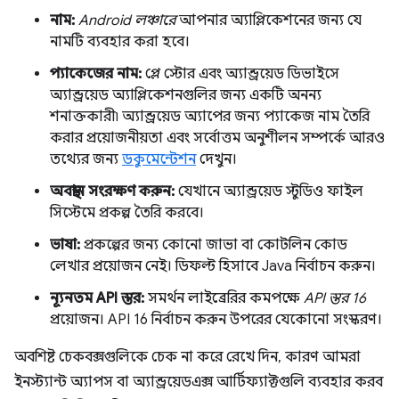
নাম:
Android লঞ্চারে
আপনার অ্যাপ্লিকেশনের জন্য যে
নামটি ব্যবহার করা হবে।
প্যাকেজের নাম:
প্লে স্টোর এবং অ্যান্ড্রয়েড ডিভাইসে
অ্যান্ড্রয়েড অ্যাপ্লিকেশনগুলির জন্য একটি অনন্য
শনাক্তকারী৷ অ্যান্ড্রয়েড অ্যাপের জন্য প্যাকেজ নাম তৈরি
করার প্রয়োজনীয়তা এবং সর্বোত্তম অনুশীলন সম্পর্কে আরও
তথ্যের জন্য
ডকুমেন্টেশন
দেখুন।
অবস্থান সংরক্ষণ করুন:
যেখানে অ্যান্ড্রয়েড স্টুডিও ফাইল
সিস্টেমে প্রকল্প তৈরি করবে।
ভাষা:
প্রকল্পের জন্য কোনো জাভা বা কোটলিন কোড
লেখার প্রয়োজন নেই। ডিফল্ট হিসাবে Java নির্বাচন করুন।
ন্যূনতম API স্তর:
সমর্থন লাইব্রেরির কমপক্ষে
API স্তর 16
প্রয়োজন। API 16 নির্বাচন করুন উপরের যেকোনো সংস্করণ।
অবশিষ্ট চেকবক্সগুলিকে চেক না করে রেখে দিন, কারণ আমরা
ইনস্ট্যান্ট অ্যাপস বা অ্যান্ড্রয়েডএক্স আর্টিফ্যাক্টগুলি ব্যবহার করব