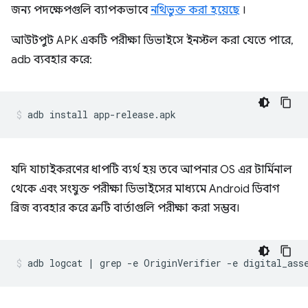
জন্য পদক্ষেপগুলি ব্যাপকভাবে
নথিভুক্ত করা হয়েছে
।
আউটপুট APK একটি পরীক্ষা ডিভাইসে ইনস্টল করা যেতে পারে,
adb ব্যবহার করে:
যদি যাচাইকরণের ধাপটি ব্যর্থ হয় তবে আপনার OS এর টার্মিনাল
থেকে এবং সংযুক্ত পরীক্ষা ডিভাইসের মাধ্যমে Android ডিবাগ
ব্রিজ ব্যবহার করে ত্রুটি বার্তাগুলি পরীক্ষা করা সম্ভব।