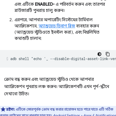
এবং এটিকে
ENABLED-
এ পরিবর্তন করুন এবং তারপর
ব্রাউজারটি পুনরায় চালু করুন।
এরপরে, আপনার অপারেটিং সিস্টেমের টার্মিনাল
অ্যাপ্লিকেশনে,
অ্যান্ড্রয়েড ডিবাগ ব্রিজ
ব্যবহার করুন
(অ্যান্ড্রয়েড স্টুডিওতে ইনস্টল করা), এবং নিম্নলিখিত
কমান্ডটি চালান:
ক্রোম বন্ধ করুন এবং অ্যান্ড্রয়েড স্টুডিও থেকে আপনার
অ্যাপ্লিকেশন পুনরায় লঞ্চ করুন। অ্যাপ্লিকেশনটি এখন পূর্ণ-স্ক্রীনে
দেখানো উচিত।
দ্রষ্টব্য:
এটিকে জোরপূর্বক ক্রোম বন্ধ করার প্রয়োজন হতে পারে যাতে এটি সঠিক
কমান্ড লাইনের সাথে পুনরায় চালু হয়।
Android Settings > Apps & Notifications