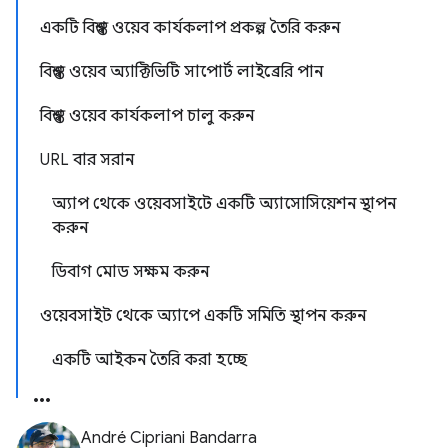
একটি বিশ্বস্ত ওয়েব কার্যকলাপ প্রকল্প তৈরি করুন
বিশ্বস্ত ওয়েব অ্যাক্টিভিটি সাপোর্ট লাইব্রেরি পান
বিশ্বস্ত ওয়েব কার্যকলাপ চালু করুন
URL বার সরান
অ্যাপ থেকে ওয়েবসাইটে একটি অ্যাসোসিয়েশন স্থাপন
করুন
ডিবাগ মোড সক্ষম করুন
ওয়েবসাইট থেকে অ্যাপে একটি সমিতি স্থাপন করুন
একটি আইকন তৈরি করা হচ্ছে
André Cipriani Bandarra