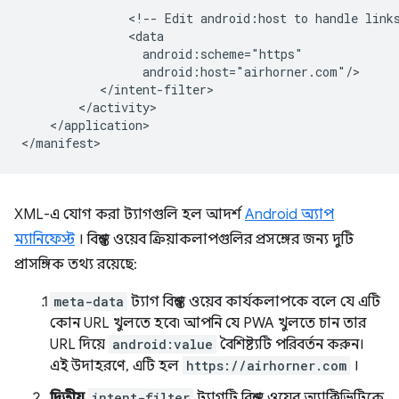
<!--
Edit
android:host
to
handle
link
</application>

XML-এ যোগ করা ট্যাগগুলি হল আদর্শ
Android অ্যাপ
ম্যানিফেস্ট
। বিশ্বস্ত ওয়েব ক্রিয়াকলাপগুলির প্রসঙ্গের জন্য দুটি
প্রাসঙ্গিক তথ্য রয়েছে:
meta-data
ট্যাগ বিশ্বস্ত ওয়েব কার্যকলাপকে বলে যে এটি
কোন URL খুলতে হবে৷ আপনি যে PWA খুলতে চান তার
URL দিয়ে
android:value
বৈশিষ্ট্যটি পরিবর্তন করুন।
এই উদাহরণে, এটি হল
https://airhorner.com
।
দ্বিতীয়
intent-filter
ট্যাগটি বিশ্বস্ত ওয়েব অ্যাক্টিভিটিকে