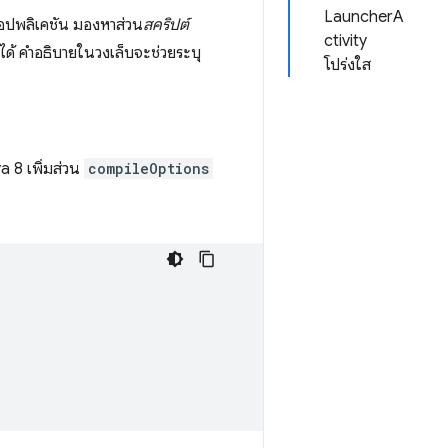
LauncherA
์แอปพลิเคชัน มองหาส่วน
สคริปต์
ctivity
ได้ คำอธิบายในวงเล็บจะช่วยระบุ
โปร่งใส
 8 เพิ่มส่วน
compileOptions