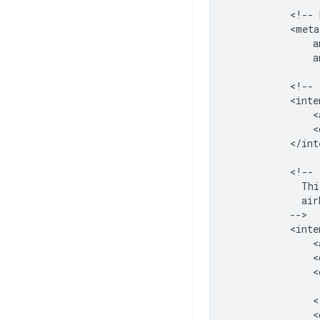
<!--
a
<!--
<
<
</int
Thi
<
<
<
<