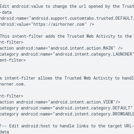
Edit
android:value
to
change
the
url
opened
by
the
Trus
ndroid:value="https://airhorner.com"
/>

This
intent-filter
adds
the
Trusted
Web
Activity
to
the
action
android:name="android.intent.action.MAIN"
category
android:name="android.intent.category.LAUNCHER
ent-filter>

s
intent-filter
allows
the
Trusted
Web
Activity
to
handl
action
category
android:name="android.intent.category.DEFAULT"
category
android:name="android.intent.category.BROWSABLE
!--
Edit
android:host
to
handle
links
to
the
target