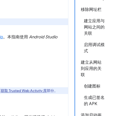
移除网址栏
建立应用与
网站之间的
关联
io
。本指南使用
Android Studio
启用调试模
式
建立从网站
到应用的关
联
创建图标
至
获取 Trusted Web Activity 库
部分。
生成已签名
的 APK
添加启动画