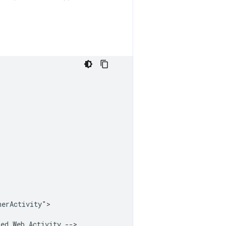
erActivity">

ted
Web
Activity