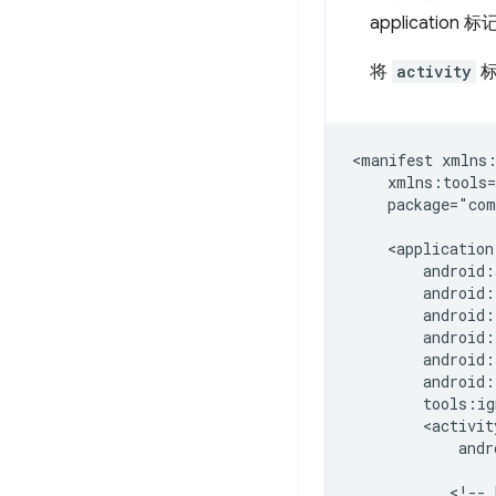
application 
将
activity
标
<manifest
package="com
andr
<!--