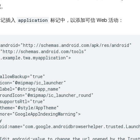
标记。
记插入
application
标记中，以添加可信 Web 活动：
.example.twa.myapplication">

oid:name="com.google.androidbrowserhelper.trusted.Launch
Edit
android:value
to
change
the
url
opened
by
the
Trus