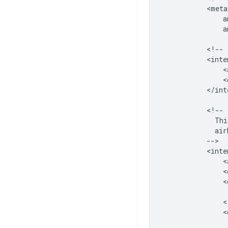
a
<!--
<
<
</int
Thi
<
<
<
<