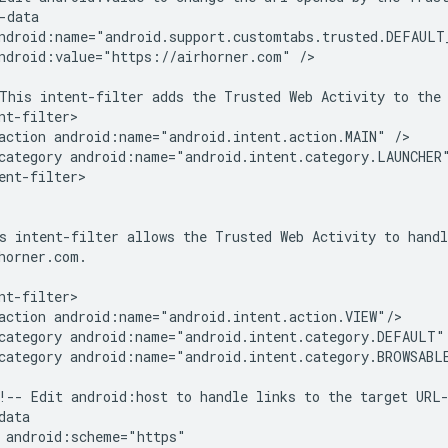
ndroid:value="https://airhorner.com"
/>

This
intent-filter
adds
the
Trusted
Web
Activity
to
the
action
android:name="android.intent.action.MAIN"
category
android:name="android.intent.category.LAUNCHER
ent-filter>

s
intent-filter
allows
the
Trusted
Web
Activity
to
handl
action
category
android:name="android.intent.category.DEFAULT"
category
android:name="android.intent.category.BROWSABLE
!--
Edit
android:host
to
handle
links
to
the
target