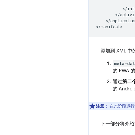
</application
添加到 XML 
meta-da
的 PWA
通过
第二
的 Androi
注意
：
在此阶段运行
下一部分将介