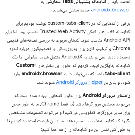
اعتماد باید از
کتابخانه پشتیبانی Tabs سفارشی
به
androidx.browser
جدید منتقل می‌شدند.
برخی از کدهایی که در custom-tabs-client نوشته بودیم برای
کتابخانه کلاس‌های کمکی Trusted Web Activity مناسب بود، اما برای
Android API مناسب نبود. کدهای مربوط به بررسی نسخه‌های قدیمی
Chrome و ترغیب کاربر برای به‌روزرسانی یا تصمیم‌گیری درباره نحوه
ذخیره داده‌ها، نمی‌توانند به AndroidX منتقل شوند. بنابراین، ما یک
کتابخانه جایگزین ایجاد کردیم که حاوی این بخش‌های
Custom-
tabs-client
باشد که نمی‌توانست به
androidx.browser
وارد
شود، و بنابراین
Helper مرورگر Android
متولد شد.
راهنمای مرورگر Android
برای حاوی کدهایی ایجاد شده است که
می‌تواند مختص مرورگرها باشد (نه فقط Chrome، ما به طور خاص
برای سایر مرورگرها کدنویسی می‌کنیم) و می‌تواند تصمیمات مشخصی
بگیرد که کتابخانه‌ها نباید انجام دهند. ما از این فرصت استفاده کردیم تا
به طور کلی نقش این دو کتابخانه را از هم جدا کنیم: