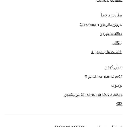
مطالب مرتبط
به‌روزرسانی‌های Chromium
مطالعات موردی
بایگانی
پادکست ها و نمایش ها
دنبال کردن
@ChromiumDev در X
یوتیوب
Chrome for Developers در لینکدین
RSS