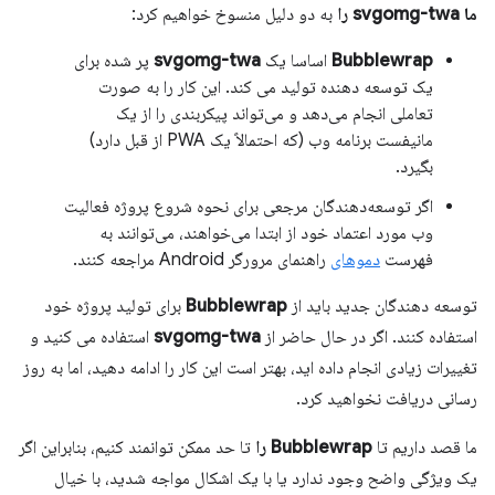
ما svgomg-twa را
به دو دلیل منسوخ خواهیم کرد:
Bubblewrap
اساسا یک
svgomg-twa
پر شده برای
یک توسعه دهنده تولید می کند. این کار را به صورت
تعاملی انجام می‌دهد و می‌تواند پیکربندی را از یک
مانیفست برنامه وب (که احتمالاً یک PWA از قبل دارد)
بگیرد.
اگر توسعه‌دهندگان مرجعی برای نحوه شروع پروژه فعالیت
وب مورد اعتماد خود از ابتدا می‌خواهند، می‌توانند به
فهرست
دموهای
راهنمای مرورگر Android مراجعه کنند.
توسعه دهندگان جدید باید از
Bubblewrap
برای تولید پروژه خود
استفاده کنند. اگر در حال حاضر از
svgomg-twa
استفاده می کنید و
تغییرات زیادی انجام داده اید، بهتر است این کار را ادامه دهید، اما به روز
رسانی دریافت نخواهید کرد.
ما قصد داریم تا
Bubblewrap را
تا حد ممکن توانمند کنیم، بنابراین اگر
یک ویژگی واضح وجود ندارد یا با یک اشکال مواجه شدید، با خیال