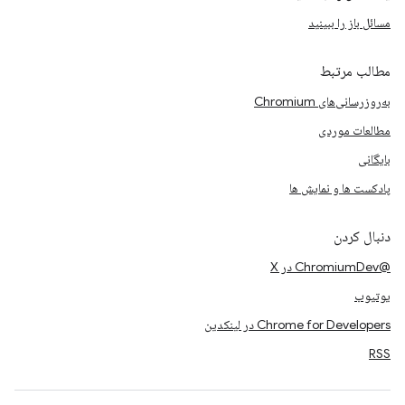
مسائل باز را ببینید
مطالب مرتبط
به‌روزرسانی‌های Chromium
مطالعات موردی
بایگانی
پادکست ها و نمایش ها
دنبال کردن
@ChromiumDev در X
یوتیوب
Chrome for Developers در لینکدین
RSS