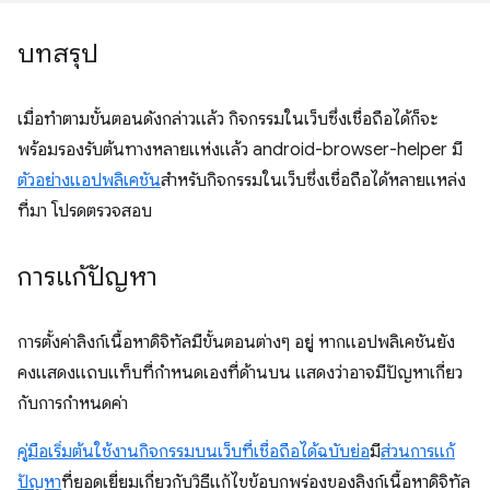
บทสรุป
เมื่อทำตามขั้นตอนดังกล่าวแล้ว กิจกรรมในเว็บซึ่งเชื่อถือได้ก็จะ
พร้อมรองรับต้นทางหลายแห่งแล้ว android-browser-helper มี
ตัวอย่างแอปพลิเคชัน
สําหรับกิจกรรมในเว็บซึ่งเชื่อถือได้หลายแหล่ง
ที่มา โปรดตรวจสอบ
การแก้ปัญหา
การตั้งค่าลิงก์เนื้อหาดิจิทัลมีขั้นตอนต่างๆ อยู่ หากแอปพลิเคชันยัง
คงแสดงแถบแท็บที่กำหนดเองที่ด้านบน แสดงว่าอาจมีปัญหาเกี่ยว
กับการกำหนดค่า
คู่มือเริ่มต้นใช้งานกิจกรรมบนเว็บที่เชื่อถือได้ฉบับย่อ
มี
ส่วนการแก้
ปัญหา
ที่ยอดเยี่ยมเกี่ยวกับวิธีแก้ไขข้อบกพร่องของลิงก์เนื้อหาดิจิทัล