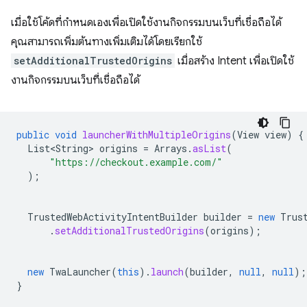
เมื่อใช้โค้ดที่กําหนดเองเพื่อเปิดใช้งานกิจกรรมบนเว็บที่เชื่อถือได้
คุณสามารถเพิ่มต้นทางเพิ่มเติมได้โดยเรียกใช้
setAdditionalTrustedOrigins
เมื่อสร้าง Intent เพื่อเปิดใช้
งานกิจกรรมบนเว็บที่เชื่อถือได้
public
void
launcherWithMultipleOrigins
(
View
view
)
{
List<String>
origins
=
Arrays
.
asList
(
"https://checkout.example.com/"
);
TrustedWebActivityIntentBuilder
builder
=
new
Trus
.
setAdditionalTrustedOrigins
(
origins
);
new
TwaLauncher
(
this
).
launch
(
builder
,
null
,
null
);
}