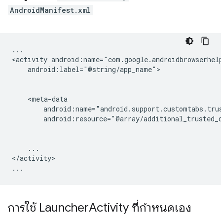
AndroidManifest.xml
...

<activity
android:label="@string/app_name">

android:resource="@array/additional_trusted_
...

</activity>

การใช้ Launcher
Activity ที่กําหนดเอง