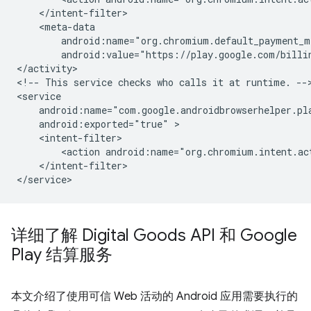
android:value="https://play.google.com/billi
</activity>

<!--
This
service
checks
who
calls
it
at
runtime.
-->
android:exported="true"
<action
android:name="org.chromium.intent.ac
</intent-filter>

详细了解 Digital Goods API 和 Google
Play 结算服务
本文介绍了使用可信 Web 活动的 Android 应用需要执行的