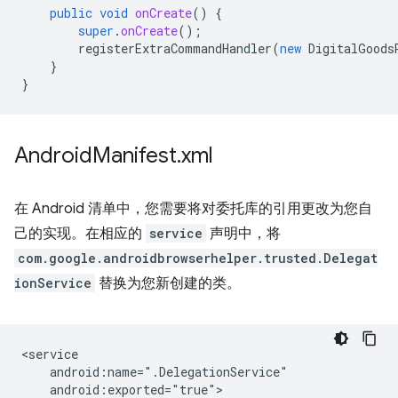
public
void
onCreate
()
{
super
.
onCreate
();
registerExtraCommandHandler
(
new
DigitalGoods
}
}
Android
Manifest
.
xml
在 Android 清单中，您需要将对委托库的引用更改为您自
己的实现。在相应的
service
声明中，将
com.google.androidbrowserhelper.trusted.Delegat
ionService
替换为您新创建的类。
android:exported="true">
