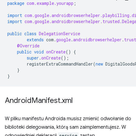
package
com.example.yourapp
;
import
com.google.androidbrowserhelper.playbilling.d
import
com.google.androidbrowserhelper.trusted.Deleg
public
class
DelegationService
extends
com
.
google
.
androidbrowserhelper
.
trus
@Override
public
void
onCreate
()
{
super
.
onCreate
();
registerExtraCommandHandler
(
new
DigitalGoods
}
}
Android
Manifest
.
xml
W pliku manifestu Androida musisz zmienić odwołanie do
biblioteki delegowania, którą sam zaimplementujesz. W
odpowiedniej deklaracji
service
zastąp