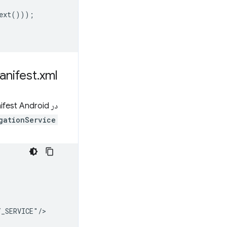
ext
()));
anifest
.
xml
در Manifest Android، باید مرجع پیاده‌سازی خود را به Delegation Library تغییر دهید. در اعلامیه
gationService