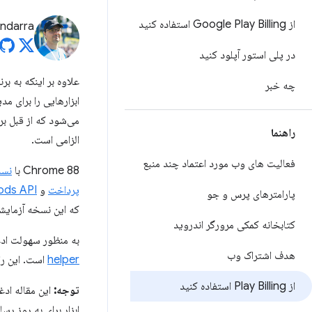
از Google Play Billing استفاده کنید
andarra
در پلی استور آپلود کنید
علاوه بر اینکه به برنام
چه خبر
راهنما
الزامی است.
فعالیت های وب مورد اعتماد چند منبع
Chrome 88 با
نسخ
پرداخت
و
ods API
پارامترهای پرس و جو
که این نسخه آزمایشی اولیه برای ChromeOS در
کتابخانه کمکی مرورگر اندروید
به منظور سهولت ادغام با برنامه Android، تیم sted Web Activity
هدف اشتراک وب
helper
است. این راه
از Play Billing استفاده کنید
توجه:
این مقاله ادغ
ابزار برای به روز رسانی 