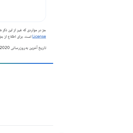
جز در مواردی که غیر از این ذک
License
است. برای اطلاع از جز
تاریخ آخرین به‌روزرسانی 2020-11-25 به‌وقت ساعت هماهنگ جهانی.
مشارکت
یک اشکال را ثبت کنید
مسائل باز را ببینید