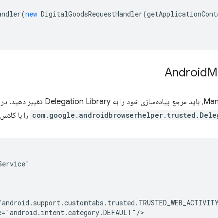
andler
(
new
DigitalGoodsRequestHandler
(
getApplicationCont
Android
M
com.google.androidbrowserhelper.trusted.Dele
را با کلاس