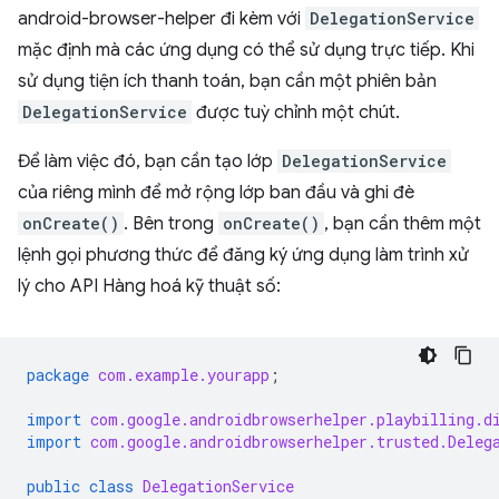
android-browser-helper đi kèm với
DelegationService
mặc định mà các ứng dụng có thể sử dụng trực tiếp. Khi
sử dụng tiện ích thanh toán, bạn cần một phiên bản
DelegationService
được tuỳ chỉnh một chút.
Để làm việc đó, bạn cần tạo lớp
DelegationService
của riêng mình để mở rộng lớp ban đầu và ghi đè
onCreate()
. Bên trong
onCreate()
, bạn cần thêm một
lệnh gọi phương thức để đăng ký ứng dụng làm trình xử
lý cho API Hàng hoá kỹ thuật số:
package
com.example.yourapp
;
import
com.google.androidbrowserhelper.playbilling.d
import
com.google.androidbrowserhelper.trusted.Deleg
public
class
DelegationService