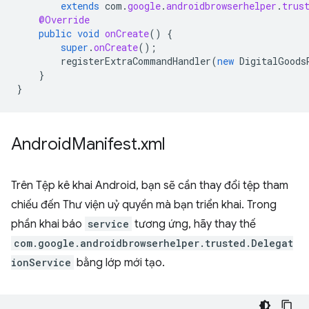
extends
com
.
google
.
androidbrowserhelper
.
trus
@Override
public
void
onCreate
()
{
super
.
onCreate
();
registerExtraCommandHandler
(
new
DigitalGoods
}
}
Android
Manifest
.
xml
Trên Tệp kê khai Android, bạn sẽ cần thay đổi tệp tham
chiếu đến Thư viện uỷ quyền mà bạn triển khai. Trong
phần khai báo
service
tương ứng, hãy thay thế
com.google.androidbrowserhelper.trusted.Delegat
ionService
bằng lớp mới tạo.