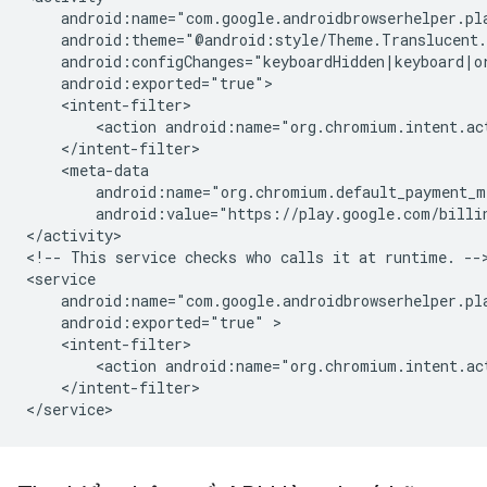
<action
android:name="org.chromium.intent.ac
android:value="https://play.google.com/billi
</activity>

<!--
This
service
checks
who
calls
it
at
runtime.
-->
android:exported="true"
<action
android:name="org.chromium.intent.ac
</intent-filter>
