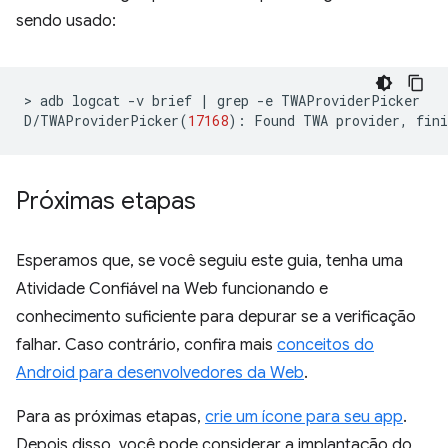
sendo usado:
>
adb
logcat
-v
brief
|
grep
-e
TWAProviderPicker

D/TWAProviderPicker
(
17168
)
:
Found
TWA
provider,
fini
Próximas etapas
Esperamos que, se você seguiu este guia, tenha uma
Atividade Confiável na Web funcionando e
conhecimento suficiente para depurar se a verificação
falhar. Caso contrário, confira mais
conceitos do
Android para desenvolvedores da Web
.
Para as próximas etapas,
crie um ícone para seu app
.
Depois disso, você pode considerar a implantação do