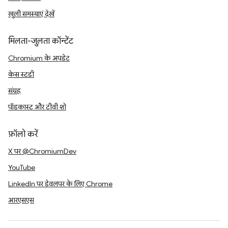
खुली समस्याएं देखें
मिलता-जुलता कॉन्टेंट
Chromium के अपडेट
केस स्टडी
संग्रह
पॉडकास्ट और टीवी शो
फ़ॉलो करें
X पर @ChromiumDev
YouTube
LinkedIn पर डेवलपर के लिए Chrome
आरएसएस